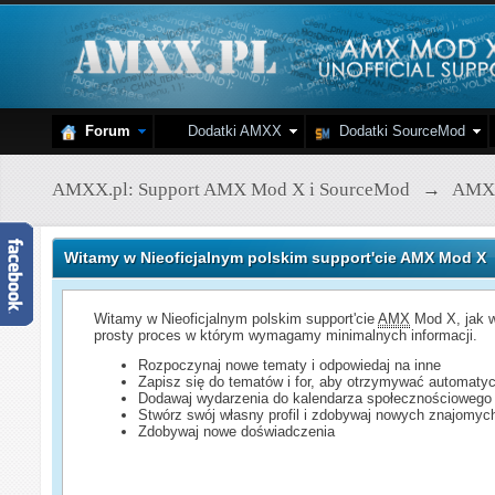
Forum
Dodatki AMXX
Dodatki SourceMod
AMXX.pl: Support AMX Mod X i SourceMod
→
AMX
Witamy w Nieoficjalnym polskim support'cie AMX Mod X
Witamy w Nieoficjalnym polskim support'cie
AMX
Mod X, jak w
prosty proces w którym wymagamy minimalnych informacji.
Rozpoczynaj nowe tematy i odpowiedaj na inne
Zapisz się do tematów i for, aby otrzymywać automatyc
Dodawaj wydarzenia do kalendarza społecznościowego
Stwórz swój własny profil i zdobywaj nowych znajomyc
Zdobywaj nowe doświadczenia