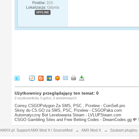
Postów:
315
Lokalizacja:
Gdynia
OFFLINE
Użytkownicy przeglądający ten temat: 0
0 użytkowników, 0 gości, 0 anonimowych
Coinsy CSGOPolygon Za SMS, PSC , Przelew - CoinSell.pro
Skiny do CS:GO za SMS, PSC, Przelew - CSGOPaka.com
Automatyczny Bot Levelowania Steam - LVLUPSteam.com
CSGO Gambling Sites and Free Betting Codes - DreamCodes.gg
💸 
AMXX.pl: Support AMX Mod X i SourceMod
→
AMX Mod X
→
Szukam pluginu