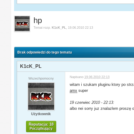
hp
Temat rozp.
K1cK_PL
,
19.06.2010 22:13
Brak odpowiedzi do tego tematu
K1cK_PL
Napisano
19.06.2010 22:13
Wszechpomocny
witam i szukam pluginu ktory po str
amx
super
19 czerwiec 2010 - 22:13:
albo nei sorry juz znalazlem proszę
Użytkownik
Reputacja: 18
Początkujący