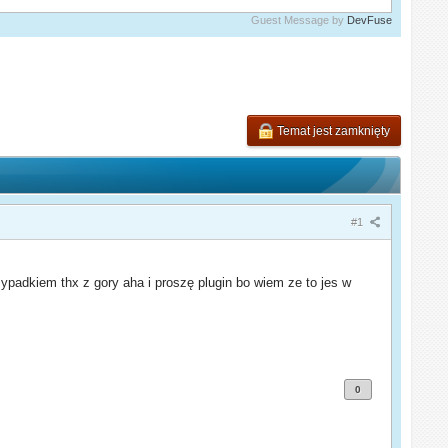
Guest Message by
DevFuse
Temat jest zamknięty
#1
ypadkiem thx z gory aha i proszę plugin bo wiem ze to jes w
0