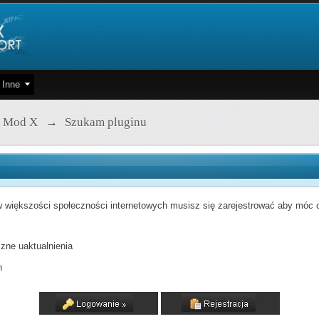
Inne
 Mod X
→
Szukam pluginu
 większości społeczności internetowych musisz się zarejestrować aby móc od
zne uaktualnienia
h