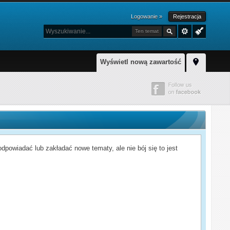
Logowanie »
Rejestracja
Ten temat
Wyświetl nową zawartość
powiadać lub zakładać nowe tematy, ale nie bój się to jest