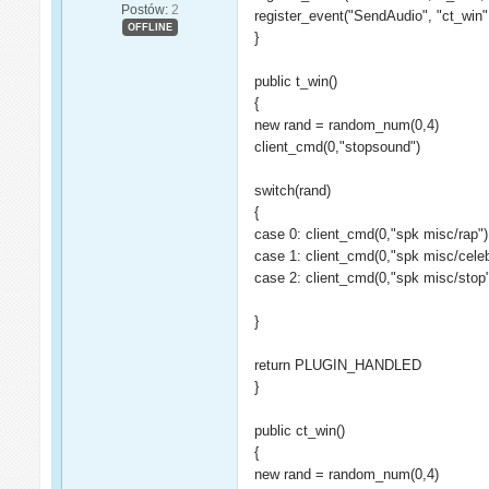
Postów:
2
register_event("SendAudio", "ct_win
OFFLINE
}
public t_win()
{
new rand = random_num(0,4)
client_cmd(0,"stopsound")
switch(rand)
{
case 0: client_cmd(0,"spk misc/rap")
case 1: client_cmd(0,"spk misc/celeb
case 2: client_cmd(0,"spk misc/stop
}
return PLUGIN_HANDLED
}
public ct_win()
{
new rand = random_num(0,4)