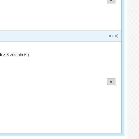
0
#3
 z 8 zostało 6:)
0