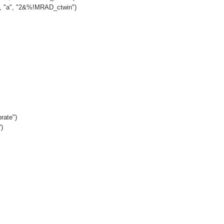
", "a", "2&%!MRAD_ctwin")
rate")
")