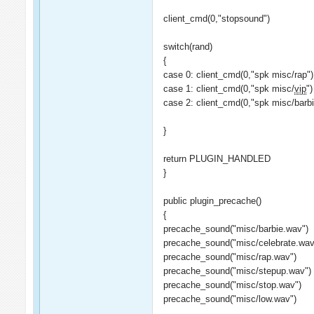
client_cmd(0,"stopsound")
switch(rand)
{
case 0: client_cmd(0,"spk misc/rap")
case 1: client_cmd(0,"spk misc/
vip
")
case 2: client_cmd(0,"spk misc/barbi
}
return PLUGIN_HANDLED
}
public plugin_precache()
{
precache_sound("misc/barbie.wav")
precache_sound("misc/celebrate.wav
precache_sound("misc/rap.wav")
precache_sound("misc/stepup.wav")
precache_sound("misc/stop.wav")
precache_sound("misc/low.wav")