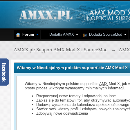
Forum
Dodatki AMXX
Dodatki SourceMod
AMXX.pl: Support AMX Mod X i SourceMod
→
AMX
Witamy w Nieoficjalnym polskim support'cie AMX Mod X
Witamy w Nieoficjalnym polskim support'cie
AMX
Mod X, jak w
prosty proces w którym wymagamy minimalnych informacji.
Rozpoczynaj nowe tematy i odpowiedaj na inne
Zapisz się do tematów i for, aby otrzymywać automatyc
Dodawaj wydarzenia do kalendarza społecznościowego
Stwórz swój własny profil i zdobywaj nowych znajomyc
Zdobywaj nowe doświadczenia