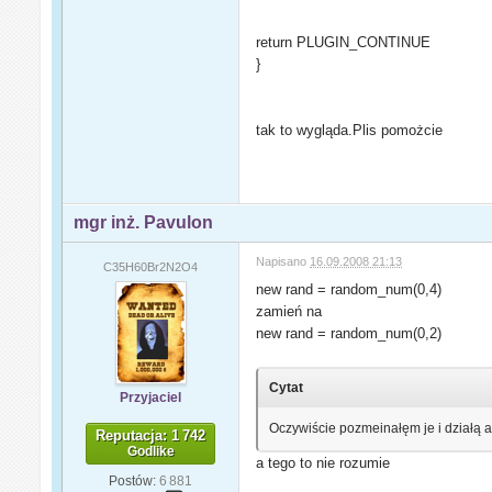
return PLUGIN_CONTINUE
}
tak to wygląda.Plis pomożcie
mgr inż. Pavulon
Napisano
16.09.2008 21:13
C35H60Br2N2O4
new rand = random_num(0,4)
zamień na
new rand = random_num(0,2)
Cytat
Przyjaciel
Oczywiście pozmeinałęm je i działą 
Reputacja: 1 742
Godlike
a tego to nie rozumie
Postów:
6 881