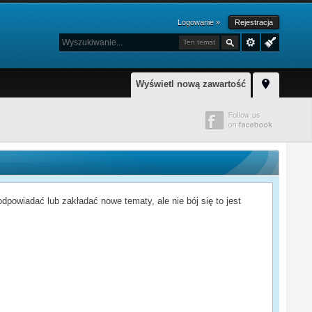
Logowanie »
Rejestracja
Ten temat
Wyświetl nową zawartość
powiadać lub zakładać nowe tematy, ale nie bój się to jest