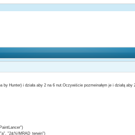
by Hunter) i działa aby 2 na 6 nut.Oczywiście pozmeinałęm je i działą aby 2
PaintLancer")
, "a", "2&%!MRAD_terwin")