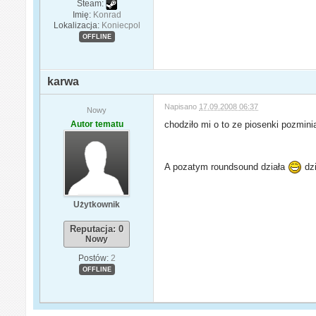
Steam:
Imię:
Konrad
Lokalizacja:
Koniecpol
OFFLINE
karwa
Napisano
17.09.2008 06:37
Nowy
Autor tematu
chodziło mi o to ze piosenki pozmini
A pozatym roundsound działa
dz
Użytkownik
Reputacja: 0
Nowy
Postów:
2
OFFLINE