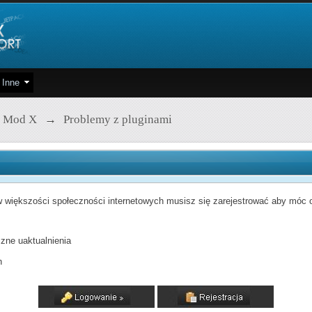
Inne
 Mod X
→
Problemy z pluginami
 większości społeczności internetowych musisz się zarejestrować aby móc od
zne uaktualnienia
h