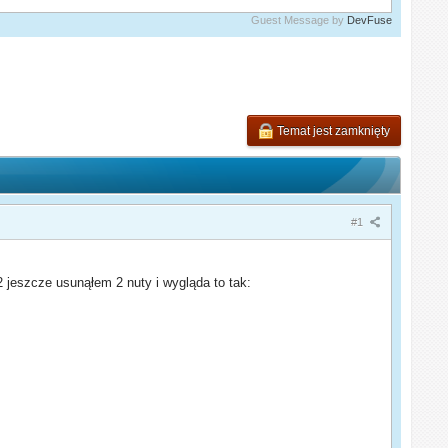
Guest Message by
DevFuse
Temat jest zamknięty
#1
 jeszcze usunąłem 2 nuty i wygląda to tak: