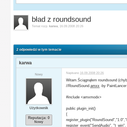
bład z roundsound
Temat rozp.
karwa
,
16.09.2008 20:26
2 odpowiedzi w tym temacie
karwa
Napisano
16.09.2008 20:26
Nowy
Witam.Ściągnąłem roundsound (chyba 
//RoundSound.
amxx
-by PaintLancer
#include <amxmodx>
Użytkownik
public plugin_init()
{
Reputacja: 0
register_plugin("RoundSound","1.0","
Nowy
register_event("SendAudio", "t_win"