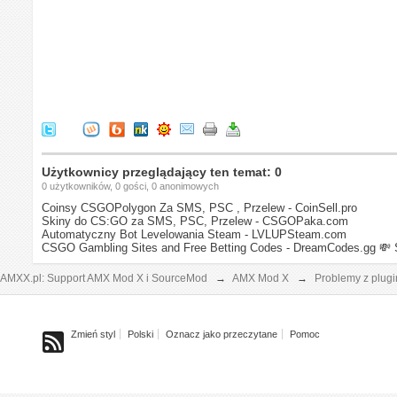
Użytkownicy przeglądający ten temat: 0
0 użytkowników, 0 gości, 0 anonimowych
Coinsy CSGOPolygon Za SMS, PSC , Przelew - CoinSell.pro
Skiny do CS:GO za SMS, PSC, Przelew - CSGOPaka.com
Automatyczny Bot Levelowania Steam - LVLUPSteam.com
CSGO Gambling Sites and Free Betting Codes - DreamCodes.gg
💸 
AMXX.pl: Support AMX Mod X i SourceMod
→
AMX Mod X
→
Problemy z plug
Zmień styl
Polski
Oznacz jako przeczytane
Pomoc