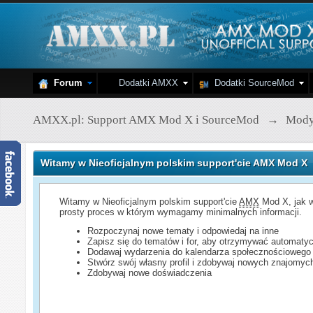
Forum
Dodatki AMXX
Dodatki SourceMod
AMXX.pl: Support AMX Mod X i SourceMod
→
Mod
Witamy w Nieoficjalnym polskim support'cie AMX Mod X
Witamy w Nieoficjalnym polskim support'cie
AMX
Mod X, jak w
prosty proces w którym wymagamy minimalnych informacji.
Rozpoczynaj nowe tematy i odpowiedaj na inne
Zapisz się do tematów i for, aby otrzymywać automatyc
Dodawaj wydarzenia do kalendarza społecznościowego
Stwórz swój własny profil i zdobywaj nowych znajomyc
Zdobywaj nowe doświadczenia