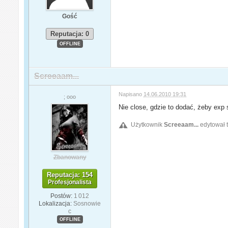
Gość
Reputacja: 0
OFFLINE
Screeaam...
Napisano
14.06.2010 19:31
; ooo
Nie close, gdzie to dodać, żeby exp
Użytkownik
Screeaam...
edytował t
Zbanowany
Reputacja: 154
Profesjonalista
Postów:
1 012
Lokalizacja:
Sosnowie
c
OFFLINE