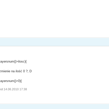
layersnum()>ilosc){
mienie na ilość 0 ?; D
layersnum()>0){
ost 14.06.2010 17:38