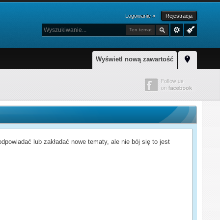
Logowanie »
Rejestracja
Ten temat
Wyświetl nową zawartość
powiadać lub zakładać nowe tematy, ale nie bój się to jest