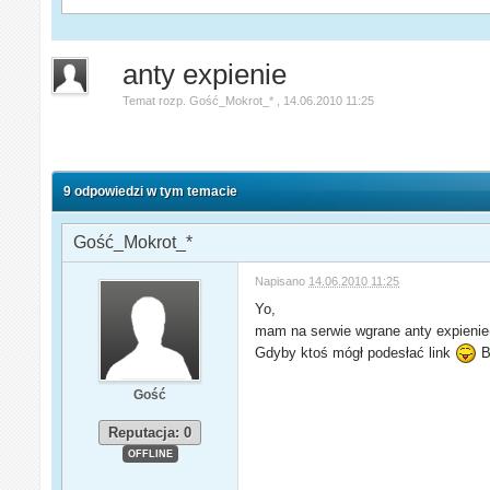
anty expienie
Temat rozp.
Gość_Mokrot_*
,
14.06.2010 11:25
9 odpowiedzi w tym temacie
Gość_Mokrot_*
Napisano
14.06.2010 11:25
Yo,
mam na serwie wgrane anty expienie(
Gdyby ktoś mógł podesłać link
B
Gość
Reputacja: 0
OFFLINE