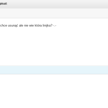
pisał:
hce usunąć ale nie wie która linijka? -.-