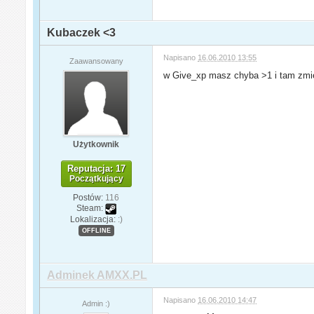
Kubaczek <3
Napisano
16.06.2010 13:55
Zaawansowany
w Give_xp masz chyba >1 i tam zmi
Użytkownik
Reputacja: 17
Początkujący
Postów:
116
Steam:
Lokalizacja:
:)
OFFLINE
Adminek AMXX.PL
Napisano
16.06.2010 14:47
Admin :)