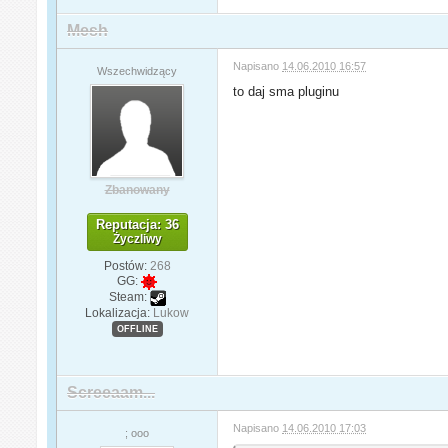
Mesh
Napisano
14.06.2010 16:57
Wszechwidzący
to daj sma pluginu
Zbanowany
Reputacja: 36
Życzliwy
Postów:
268
GG:
Steam:
Lokalizacja:
Lukow
OFFLINE
Screeaam...
Napisano
14.06.2010 17:03
; ooo