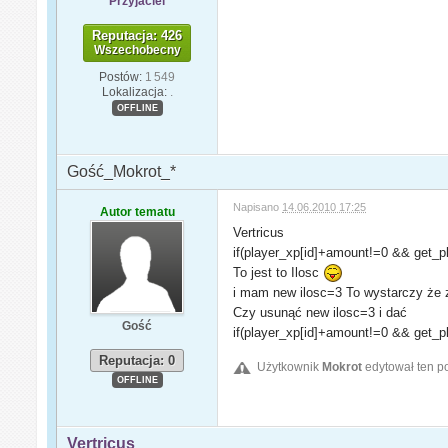
Przyjaciel
Reputacja: 426
Wszechobecny
Postów:
1 549
Lokalizacja:
.
OFFLINE
Gość_Mokrot_*
Napisano
14.06.2010 17:25
Autor tematu
Vertricus
if(player_xp[id]+amount!=0 && get_p
To jest to Ilosc
i mam new ilosc=3 To wystarczy że z
Czy usunąć new ilosc=3 i dać
Gość
if(player_xp[id]+amount!=0 && get_p
Reputacja: 0
Użytkownik
Mokrot
edytował ten p
OFFLINE
Vertricus