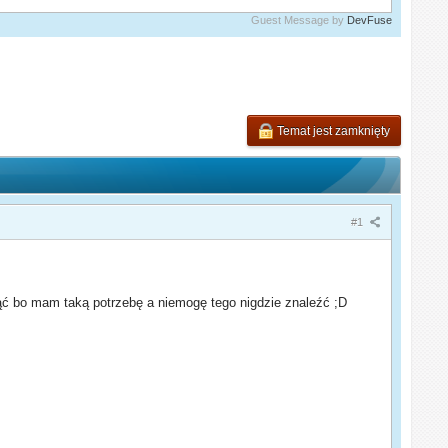
Guest Message by
DevFuse
Temat jest zamknięty
#1
nąć bo mam taką potrzebę a niemogę tego nigdzie znaleźć ;D