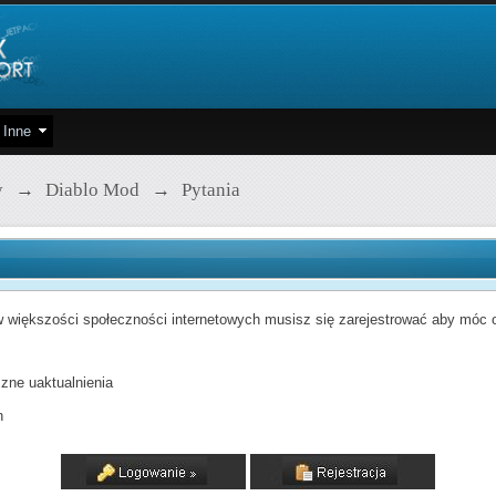
Inne
y
→
Diablo Mod
→
Pytania
 większości społeczności internetowych musisz się zarejestrować aby móc od
zne uaktualnienia
h