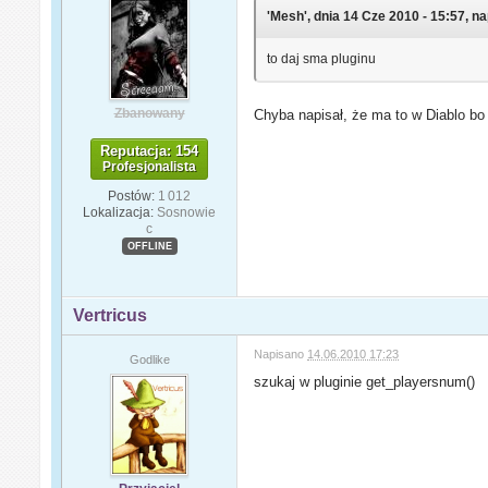
'Mesh', dnia 14 Cze 2010 - 15:57, na
to daj sma pluginu
Zbanowany
Chyba napisał, że ma to w Diablo bo c
Reputacja: 154
Profesjonalista
Postów:
1 012
Lokalizacja:
Sosnowie
c
OFFLINE
Vertricus
Napisano
14.06.2010 17:23
Godlike
szukaj w pluginie get_playersnum()