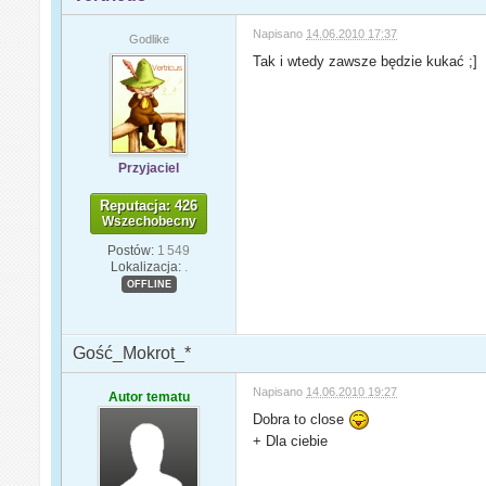
Napisano
14.06.2010 17:37
Godlike
Tak i wtedy zawsze będzie kukać ;]
Przyjaciel
Reputacja: 426
Wszechobecny
Postów:
1 549
Lokalizacja:
.
OFFLINE
Gość_Mokrot_*
Napisano
14.06.2010 19:27
Autor tematu
Dobra to close
+ Dla ciebie