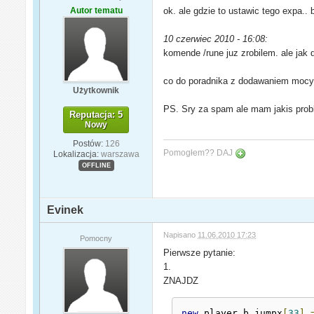
Autor tematu
ok. ale gdzie to ustawic tego expa..
10 czerwiec 2010 - 16:08:
komende /rune juz zrobilem. ale jak
co do poradnika z dodawaniem mocy kl
Użytkownik
PS. Sry za spam ale mam jakis probl
Reputacja: 5
Nowy
Postów:
126
Pomogłem?? DAJ
Lokalizacja:
warszawa
OFFLINE
Evinek
Napisano
11.06.2010 17:23
Pomocny
Pierwsze pytanie:
1.
ZNAJDZ
new
 player_b_jumpx
[
33
]