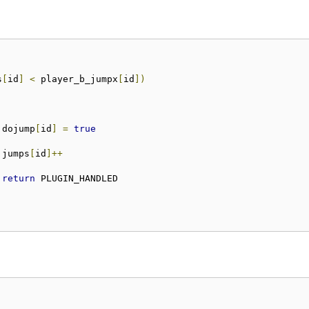
s
[
id
]
<
 player_b_jumpx
[
id
])
			dojump
[
id
]
=
true
			jumps
[
id
]++
return
 PLUGIN_HANDLED