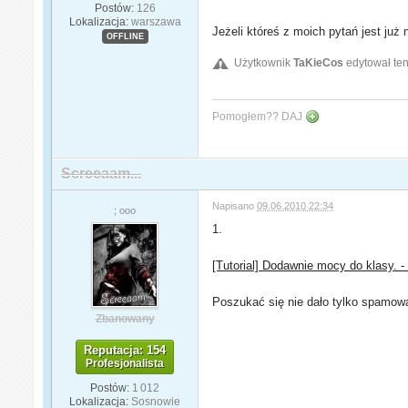
Postów:
126
Lokalizacja:
warszawa
Jeżeli któreś z moich pytań jest już
OFFLINE
Użytkownik
TaKieCos
edytował ten
Pomogłem?? DAJ
Screeaam...
Napisano
09.06.2010 22:34
; ooo
1.
[Tutorial] Dodawnie mocy do klasy. - 
Poszukać się nie dało tylko spamow
Zbanowany
Reputacja: 154
Profesjonalista
Postów:
1 012
Lokalizacja:
Sosnowie