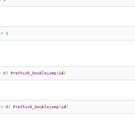
=
1
>
0
)
Prethink_Doublejump
(
id
)
>
0
)
Prethink_Doublejump
(
id
)