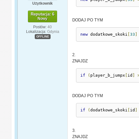
Użytkownik
Reputacja: 6
Nowy
DODAJ PO TYM
Postów:
40
Lokalizacja:
Gdynia
new
 dodatkowe_skoki
[
33
]
OFFLINE
2.
ZNAJDZ
if
(
player_b_jumpx
[
id
]
DODAJ PO TYM
if
(
dodatkowe_skoki
[
id
]
3.
ZNAJDZ