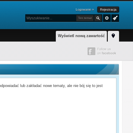
Logowanie »
Rejestracja
Ten temat
Wyświetl nową zawartość
powiadać lub zakładać nowe tematy, ale nie bój się to jest