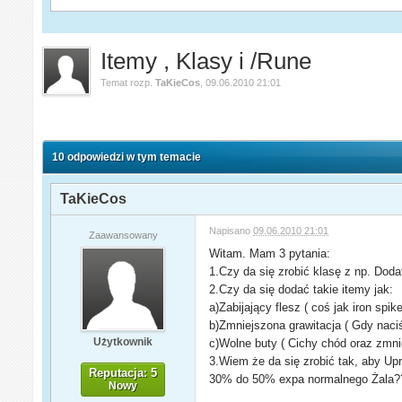
Itemy , Klasy i /Rune
Temat rozp.
TaKieCos
,
09.06.2010 21:01
10 odpowiedzi w tym temacie
TaKieCos
Napisano
09.06.2010 21:01
Zaawansowany
Witam. Mam 3 pytania:
1.Czy da się zrobić klasę z np. Dod
2.Czy da się dodać takie itemy jak:
a)Zabijający flesz ( coś jak iron spike
b)Zmniejszona grawitacja ( Gdy naciś
Użytkownik
c)Wolne buty ( Cichy chód oraz zmni
3.Wiem że da się zrobić tak, aby Upra
Reputacja: 5
30% do 50% expa normalnego Żala?
Nowy