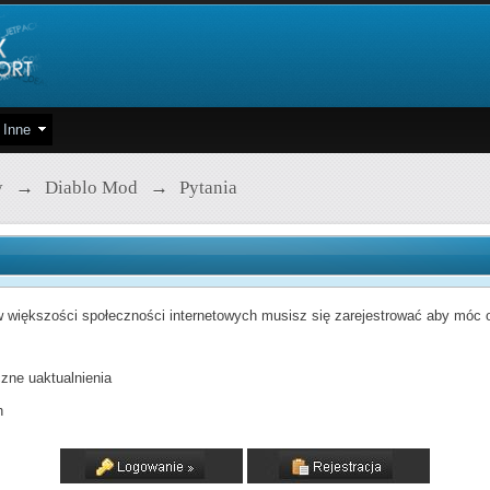
Inne
y
→
Diablo Mod
→
Pytania
 większości społeczności internetowych musisz się zarejestrować aby móc od
zne uaktualnienia
h