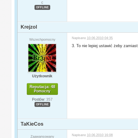
c
OFFLINE
Krejzol
Napisano
10.06.2010 04:35
Wszechpomocny
3. To nie lepiej ustawić żeby zamia
Użytkownik
Reputacja: 48
Pomocny
Postów:
357
OFFLINE
TaKieCos
Napisano
10.06.2010 16:08
Zaawansowany