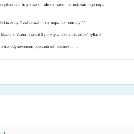
 bo jak dodac to juz wiem. ale nie wiem jak ustawic tego expa
 dodac zeby 2 żal dawal mniej expa niz normaly??
asom.. Autor napisał 3 punkty a opisał jak zrobić tylko 2.
em z edytowaniem poprzednich postow........
=
1