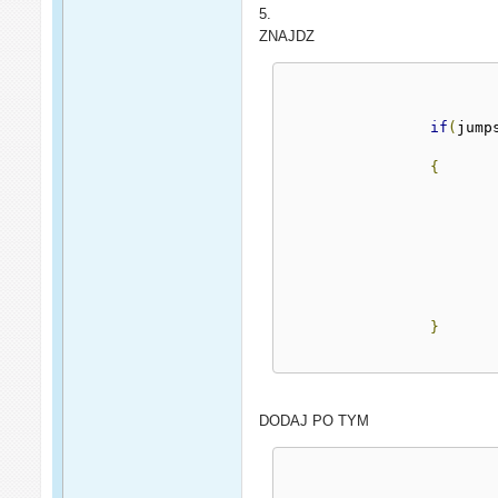
5.
ZNAJDZ
if
(
jump
{
}
DODAJ PO TYM