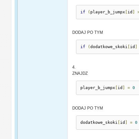
if
(
player_b_jumpx
[
id
]
DODAJ PO TYM
if
(
dodatkowe_skoki
[
id
]
4.
ZNAJDZ
player_b_jumpx
[
id
]
=
0
DODAJ PO TYM
dodatkowe_skoki
[
id
]
=
0