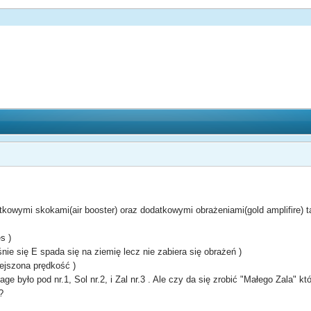
atkowymi skokami(air booster) oraz dodatkowymi obrażeniami(gold amplifire) 
s )
nie się E spada się na ziemię lecz nie zabiera się obrażeń )
ejszona prędkość )
ge było pod nr.1, Sol nr.2, i Zal nr.3 . Ale czy da się zrobić "Małego Zala" 
?