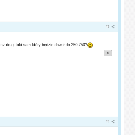
#3
isz drugi taki sam który będzie dawał do 250-750?
0
#4