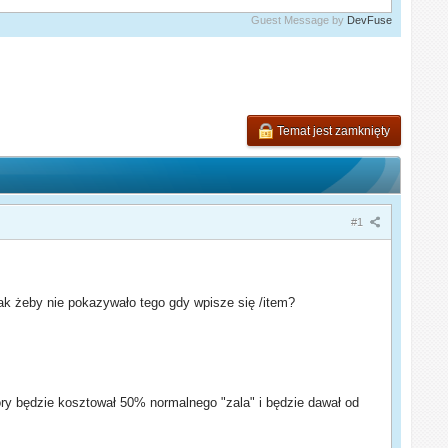
Guest Message by
DevFuse
Temat jest zamknięty
#1
tak żeby nie pokazywało tego gdy wpisze się /item?
który będzie kosztował 50% normalnego "zala" i będzie dawał od