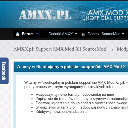
Forum
Dodatki AMXX
Dodatki SourceMod
AMXX.pl: Support AMX Mod X i SourceMod
→
Mod
Witamy w Nieoficjalnym polskim support'cie AMX Mod X
Witamy w Nieoficjalnym polskim support'cie
AMX
Mod X, jak w
prosty proces w którym wymagamy minimalnych informacji.
Rozpoczynaj nowe tematy i odpowiedaj na inne
Zapisz się do tematów i for, aby otrzymywać automatyc
Dodawaj wydarzenia do kalendarza społecznościowego
Stwórz swój własny profil i zdobywaj nowych znajomyc
Zdobywaj nowe doświadczenia