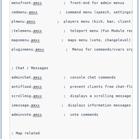
menufront.
amxx
          ;  front-end for admin menus   

cmdmenu.
amxx
          ;  command menu (speech, settings)   
plmenu.
amxx
          ;  players menu (kick, ban, client cmd
;telemenu.
amxx
          ;  teleport menu (Fun Module requir
mapsmenu.
amxx
          ;  maps menu (vote, changelevel)   

pluginmenu.
amxx
          ;  Menus for commands/cvars organi
; Chat / Messages

adminchat.
amxx
          ;  console chat commands

antiflood.
amxx
          ;  prevent clients from chat-floodi
scrollmsg.
amxx
          ;  displays a scrolling message   

imessage.
amxx
          ;  displays information messages

adminvote.
amxx
          ;  vote commands 

; Map related
