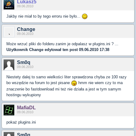
Lukasz5
09.06.2010
Jakby nie miał to by tego erroru nie było...
Change
09.06.2010
Może wrzuć pliki do folderu zanim je odpalasz w plugins.ini ? ...
Użytkownik
Change
edytował ten post 09.06.2010 17:38
Sm0q
09.06.2010
Niestety dalej to samo wielkości liter sprawdzona chyba ze 100 razy
bo wszędzie na forum to jest pisane
hmm nie wiem czy to ma
znaczenie bo fastdownload mi też nie działa a jest w tym samym
hostingu wykupiony
MafiaDL
09.06.2010
pokaż plugins.ini
Sm0q