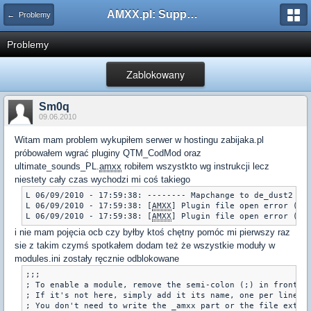
AMXX.pl: Support AMX Mod X i SourceMod
← Problemy
Problemy
Zablokowany
Sm0q
09.06.2010
Witam mam problem wykupiłem serwer w hostingu zabijaka.pl
próbowałem wgrać pluginy QTM_CodMod oraz
ultimate_sounds_PL.
amxx
robiłem wszystkto wg instrukcji lecz
niestety cały czas wychodzi mi coś takiego
L 06/09/2010 - 17:59:38: -------- Mapchange to de_dust2 ---
L 06/09/2010 - 17:59:38: [
AMXX
] Plugin file open error (pl
L 06/09/2010 - 17:59:38: [
AMXX
] Plugin file open error (pl
i nie mam pojęcia ocb czy byłby ktoś chętny pomóc mi pierwszy raz
sie z takim czymś spotkałem dodam też że wszystkie moduły w
modules.ini zostały ręcznie odblokowane
;;;

; To enable a module, remove the semi-colon (;) in front of
; If it's not here, simply add it its name, one per line.

; You don't need to write the _amxx part or the file extens