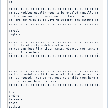
;;;

;;;;;;;;;;;;;;;;;;;;;;;;;;;;;;;;;;;;;;;;;;;;;;;;;;;;;

;; SQL Modules usually need to be enabled manually ;;

;; You can have any number on at a time.  Use      ;;

;;  amx_sql_type in sql.cfg to specify the default ;;

;;;;;;;;;;;;;;;;;;;;;;;;;;;;;;;;;;;;;;;;;;;;;;;;;;;;;

;mysql

;sqlite

;;;;;;;;;;;;;;;;;;;;;;;;;;;;;;;;;;;;;;;;;;;;;;;;;;;;;;

;; Put third party modules below here.              ;;

;; You can just list their names, without the _amxx ;;

;;  or file extension.                              ;;

;;;;;;;;;;;;;;;;;;;;;;;;;;;;;;;;;;;;;;;;;;;;;;;;;;;;;;

;;;;;;;;;;;;;;;;;;;;;;;;;;;;;;;;;;;;;;;;;;;;;;;;;;;;;;

;; These modules will be auto-detected and loaded   ;;

;;  as needed.  You do not need to enable them here ;;

;;  unless you have problems.                       ;;

;;;;;;;;;;;;;;;;;;;;;;;;;;;;;;;;;;;;;;;;;;;;;;;;;;;;;;

fun

engine

fakemeta

geoip

sockets
