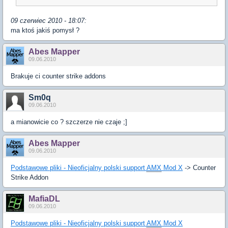
09 czerwiec 2010 - 18:07:
ma ktoś jakiś pomysł ?
Abes Mapper
09.06.2010
Brakuje ci counter strike addons
Sm0q
09.06.2010
a mianowicie co ? szczerze nie czaje ;]
Abes Mapper
09.06.2010
Podstawowe pliki - Nieoficjalny polski support
AMX
Mod X
-> Counter
Strike Addon
MafiaDL
09.06.2010
Podstawowe pliki - Nieoficjalny polski support
AMX
Mod X