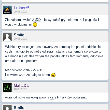
Lukasz5
09.06.2010
Źle zainstalowałeś
AMXX
nie wybrałeś gry i nie masz 4 pluginów i
wpisu w plugins.ini
Sm0q
09.06.2010
Widzicie tylko on jest instalowany za pomocą ich panelu oddzielnie
czyli myślicie że pomoże od zera instalacja samemu ? sprawdzę to
ale mogą nie działaś w tym też panelu jakieś tam komendy odnośnie
amx
ale to nie problem .
09 czerwiec 2010 - 22:03:
i powiem wam że dalej to samo
MafiaDL
10.06.2010
wgraj od nowa najlepiej adoons
cs
z linka który podalem..
Sm0q