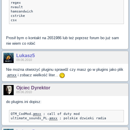
regex

nvault

hamsandwich

cstrike

csx
Prosił bym o kontakt na 2651986 lub też poprzez forum bo już sam
nie wiem co robić
Lukasz5
09.06.2010
Nie można otworzyć pluginu sprawdź czy masz go w plugins jako plik
.
amxx
i zobacz wielkość liter...
Ojciec Dyrektor
09.06.2010
do plugins.ini dopisz:
QTM_CodMod.
amxx
 ; call of duty mod

ultimate_sounds_PL.
amxx
 ; polskie dzwieki radia