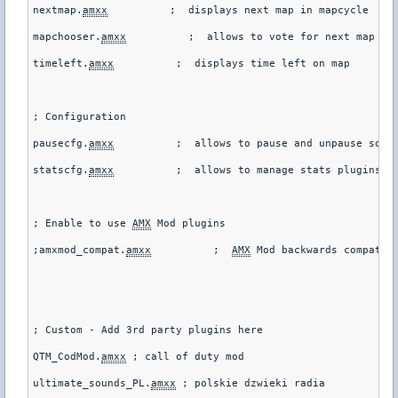
nextmap.
amxx
          ;  displays next map in mapcycle     
mapchooser.
amxx
          ;  allows to vote for next map    
timeleft.
amxx
          ;  displays time left on map     

; Configuration

pausecfg.
amxx
          ;  allows to pause and unpause some 
statscfg.
amxx
          ;  allows to manage stats plugins vi
; Enable to use 
AMX
 Mod plugins

;amxmod_compat.
amxx
          ;  
AMX
 Mod backwards compatibi
; Custom - Add 3rd party plugins here

QTM_CodMod.
amxx
 ; call of duty mod

ultimate_sounds_PL.
amxx
 ; polskie dzwieki radia
