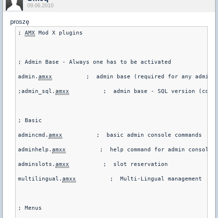
09.06.2010
proszę
; 
AMX
 Mod X plugins

; Admin Base - Always one has to be activated

admin.
amxx
          ;  admin base (required for any admin-r
;admin_sql.
amxx
          ;  admin base - SQL version (comm
; Basic

admincmd.
amxx
          ;  basic admin console commands   

adminhelp.
amxx
          ;  help command for admin console c
adminslots.
amxx
          ;  slot reservation 

multilingual.
amxx
          ;  Multi-Lingual management 

; Menus
