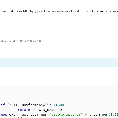
 nowe czyli case 68+ byly gdy ktos je dostanie? Chodzi mi o
http://amxx.pl/ws
ł ten post 11.06.2010 22:16
if
(!
UTIL_Buyformoney
(
id
,
14500
))
return
 PLUGIN_HANDLED
new
 exp 
=
 get_cvar_num
(
"diablo_xpbonus"
)*
random_num
(
3
,
1