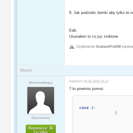
8. Jak podzielic itemki aby tylko te
Edit:
Usunalem to co juz zrobione
Użytkownik
SzukamProDM
edytowa
Mesh
Napisano
09.06.2010 16:17
Wszechwidzący
7.to powinno pomoc
case
2
:
{
Zbanowany
Reputacja: 36
Życzliwy