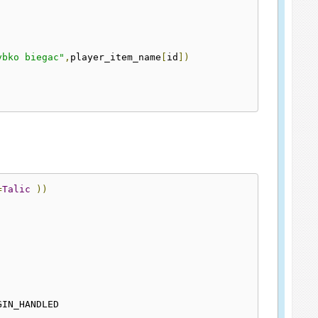
ybko biegac"
,
player_item_name
[
id
])
=
Talic
))
IN_HANDLED		
