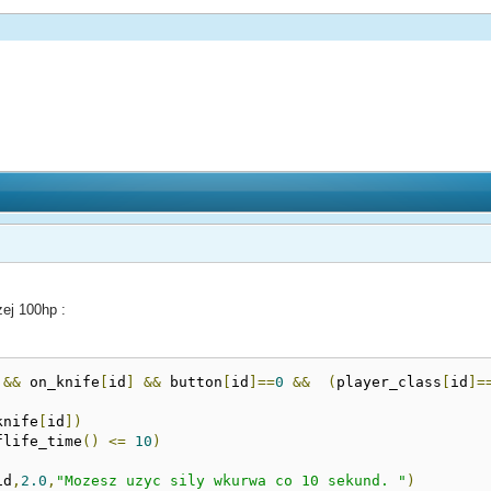
zej 100hp :
 
&&
 on_knife
[
id
]
&&
 button
[
id
]==
0
&&
(
player_class
[
id
]=
knife
[
id
])
flife_time
()
<=
10
)
id
,
2.0
,
"Mozesz uzyc sily wkurwa co 10 sekund. "
)