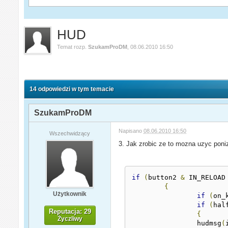
HUD
Temat rozp.
SzukamProDM
,
08.06.2010 16:50
14 odpowiedzi w tym temacie
SzukamProDM
Napisano
08.06.2010 16:50
Wszechwidzący
3. Jak zrobic ze to mozna uzyc poni
if
(
button2 
&
 IN_RELOAD
{
Użytkownik
if
(
on_
if
(
hal
Reputacja: 29
{
Życzliwy
		hudmsg
(