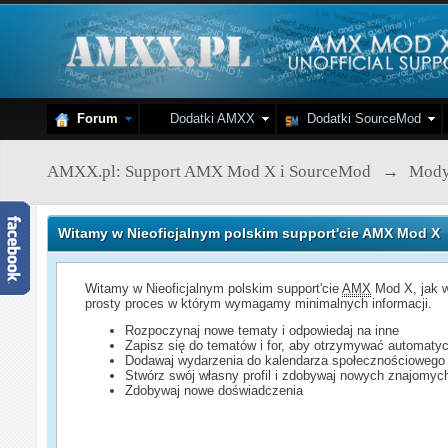
Forum
Dodatki AMXX
Dodatki SourceMod
AMXX.pl: Support AMX Mod X i SourceMod
→
Mod
Witamy w Nieoficjalnym polskim support'cie AMX Mod X
Witamy w Nieoficjalnym polskim support'cie
AMX
Mod X, jak w
prosty proces w którym wymagamy minimalnych informacji.
Rozpoczynaj nowe tematy i odpowiedaj na inne
Zapisz się do tematów i for, aby otrzymywać automatyc
Dodawaj wydarzenia do kalendarza społecznościowego
Stwórz swój własny profil i zdobywaj nowych znajomyc
Zdobywaj nowe doświadczenia