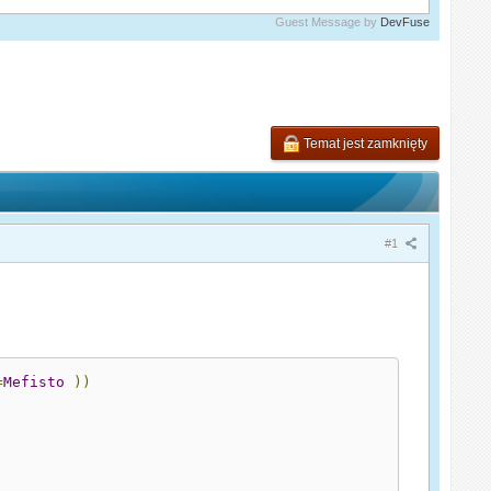
Guest Message by
DevFuse
Temat jest zamknięty
#1
=
Mefisto
))