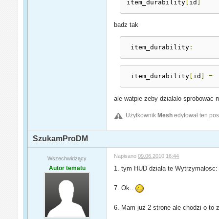
item_durability
[
id
]
badz tak
 item_durability
:
 item_durability
[
id
]
=
ale watpie zeby dzialalo sprobowac
Użytkownik
Mesh
edytował ten pos
SzukamProDM
Napisano
09.06.2010 16:44
Wszechwidzący
Autor tematu
1. tym HUD dziala te Wytrzymalosc: p
7. Ok..
6. Mam juz 2 strone ale chodzi o to 