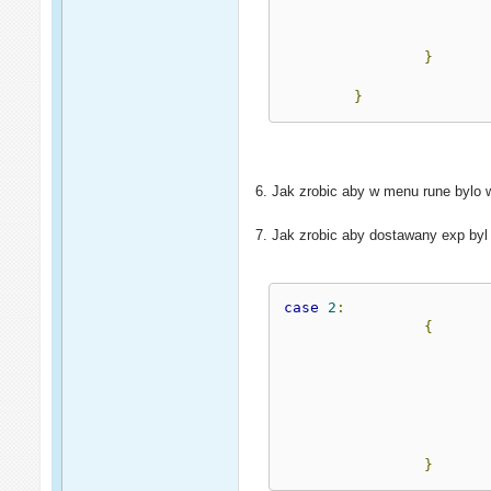
}
}
6. Jak zrobic aby w menu rune bylo w
7. Jak zrobic aby dostawany exp byl
case
2
:
{
}