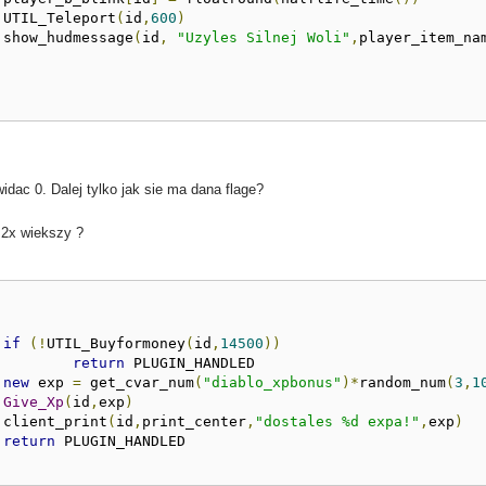
			UTIL_Teleport
(
id
,
600
)
			show_hudmessage
(
id
,
"Uzyles Silnej Woli"
,
player_item_na
idac 0. Dalej tylko jak sie ma dana flage?
 2x wiekszy ?
if
(!
UTIL_Buyformoney
(
id
,
14500
))
return
 PLUGIN_HANDLED

new
 exp 
=
 get_cvar_num
(
"diablo_xpbonus"
)*
random_num
(
3
,
1
Give_Xp
(
id
,
exp
)
			client_print
(
id
,
print_center
,
"dostales %d expa!"
,
exp
)
return
 PLUGIN_HANDLED
