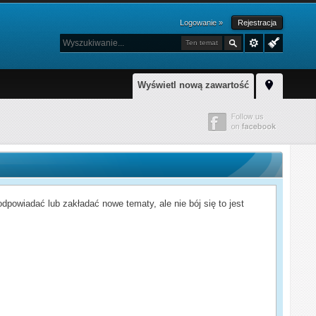
Logowanie »
Rejestracja
Ten temat
Wyświetl nową zawartość
powiadać lub zakładać nowe tematy, ale nie bój się to jest