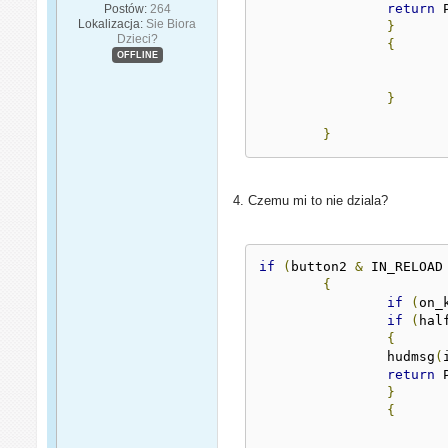
return
 
Postów:
264
Lokalizacja:
Sie Biora
}
Dzieci?
{
OFFLINE
}
}
4. Czemu mi to nie dziala?
if
(
button2 
&
 IN_RELOAD
{
if
(
on_
if
(
hal
{
		hudmsg
(
return
 
}
{