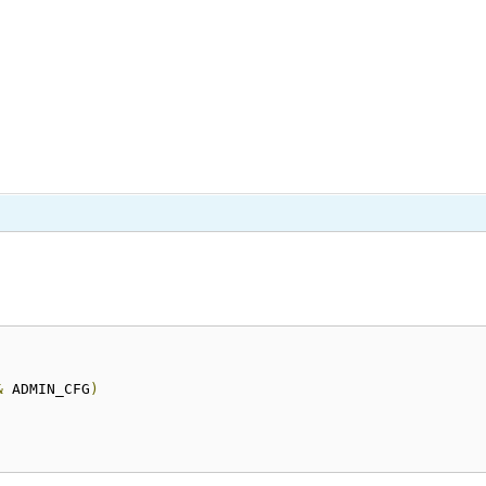
&
 ADMIN_CFG
)