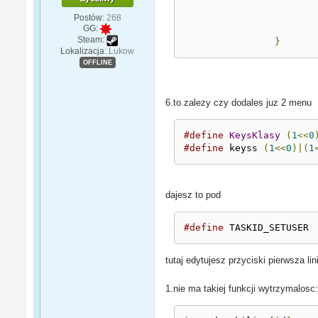
Postów:
268
GG:
Steam:
}
Lokalizacja:
Lukow
OFFLINE
6.to zalezy czy dodales juz 2 menu
#define
KeysKlasy
(
1
<<
0
#define
 keyss 
(
1
<<
0
)|(
1
dajesz to pod
#define
 TASKID_SE
tutaj edytujesz przyciski pierwsza li
1.nie ma takiej funkcji wytrzymalosc: