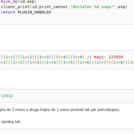
Give_Xp
(
id
,
exp
)
			client_print
(
id
,
print_center
,
"dostales %d expa!"
,
exp
)
return
 PLUGIN_HANDLED
)|(
1
<<
1
)|(
1
<<
2
)|(
1
<<
3
)|(
1
<<
4
)|(
1
<<
9
)
// Keys: 123450
<<
1
)|(
1
<<
2
)|(
1
<<
3
)|(
1
<<
4
)|(
1
<<
5
)|(
1
<<
6
)|(
1
<<
7
)|(
1
<<
8
)|(
1
TUSER 	
13312
nijka do 2 menu a druga linijka do 1 menu przerob tak jak potrzebujesz
 sprobuj tak