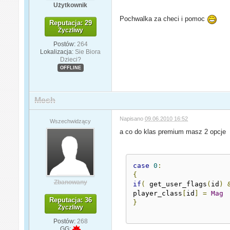
Użytkownik
Pochwalka za checi i pomoc
Reputacja: 29
Życzliwy
Postów:
264
Lokalizacja:
Sie Biora
Dzieci?
OFFLINE
Mesh
Napisano
09.06.2010 16:52
Wszechwidzący
a co do klas premium masz 2 opcje
case
0
:
{
Zbanowany
if
(
 get_user_flags
(
id
)
player_class
[
id
]
=
Mag
Reputacja: 36
}
Życzliwy
Postów:
268
GG: