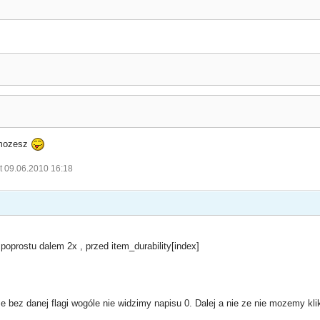
 mozesz
t 09.06.2010 16:18
oprostu dalem 2x , przed item_durability[index]
ze bez danej flagi wogóle nie widzimy napisu 0. Dalej a nie ze nie mozemy kl