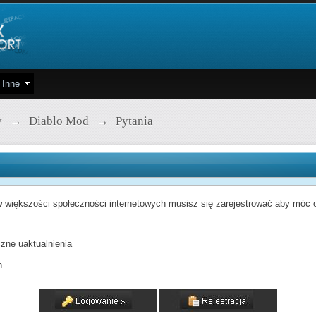
Inne
y
→
Diablo Mod
→
Pytania
 większości społeczności internetowych musisz się zarejestrować aby móc od
zne uaktualnienia
h