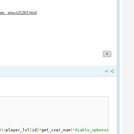
wie...emu-t21263.html
0
#2
0
)+
player_lvl
[
id
]*
get_cvar_num
(
"diablo_xpbonus"
)/
40