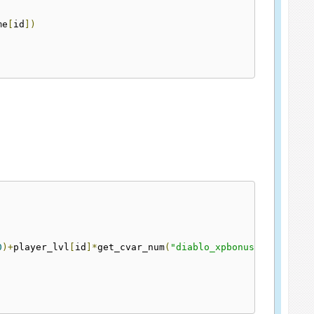
me
[
id
])
0
)+
player_lvl
[
id
]*
get_cvar_num
(
"diablo_xpbonus"
)/
20