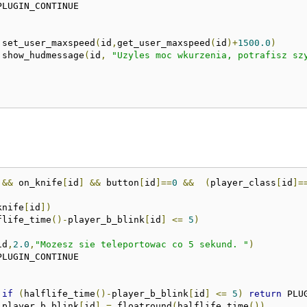
PLUGIN_CONTINUE

			set_user_maxspeed
(
id
,
get_user_maxspeed
(
id
)+
1500.0
)
			show_hudmessage
(
id
,
"Uzyles moc wkurzenia, potrafisz sz
 
&&
 on_knife
[
id
]
&&
 button
[
id
]==
0
&&
(
player_class
[
id
]=
knife
[
id
])
flife_time
()-
player_b_blink
[
id
]
<=
5
)
id
,
2.0
,
"Mozesz sie teleportowac co 5 sekund. "
)
PLUGIN_CONTINUE

if
(
halflife_time
()-
player_b_blink
[
id
]
<=
5
)
return
 PLUG
			player_b_blink
[
id
]
=
 floatround
(
halflife_time
())