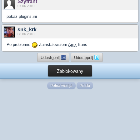
Szyfrant
07.06.2010
pokaż plugins.ini
snk_krk
08.06.2010
Po problemie
Zainstalowałem
Amx
Bans
Udostępnij
Udostępnij
Zablokowany
Pełna wersja
Polski