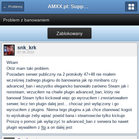
AMXX.pl: Support AMX Mod X i SourceMod
← Problemy
Problem z banowaniem
Zablokowany
snk_krk
07.06.2010
Witam
Otóż mam taki problem.
Posiadam serwer publiczny na 2 protokoły 47+48 nie miałem
wcześniej żadnego pluginu do banowania jak np minibans czy
advanced_ban i wszystko elegancko banowało zarówno Steam jak i
nonsteam, wrzuciłem na chwile plugin advanced_ban, który nie
banował Steam tylko kickował więc go wyrzuciłem i zrestartowałem
serwer, lecz ten plugin dalej jest... chociaż jest wyłączony i go
wyrzuciłem z plugins. Niema tego pluginu a jak chce zbanować kogoś
to wyskakuje żeby wpiać powód bana i steamowców tylko kickuje.
Proszę o pomoc jak wyłączyć to advanced_ban z serwera bo nawet
plugin wywaliłem z
ftp
a on dalej jest