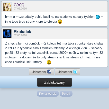
G[o]Q
07.06.2010
hmm a moze adtaily sobie kupil np na wiaderku na caly tydzien
+
inne tego typu strony ktore to oferuja
Ekoludek
07.06.2010
Z chęcią bym ci pomógł, mój kolega też ma taką stronkę, daje chyba
20 zł za 2 tygodnie albo 1 tydzień reklamy. A w ciągu 2 dni 2 serwery
po 28 i 32 sloty na full zapełnił, ponad 2600+ osób w ranku na tym 32
slotowym a dodam że to only steam i rank na steam id... też mi nie
chce zdradzić linku strony....
Udostępnij
Udostępnij
Zablokowany
Pełna wersja
Polski