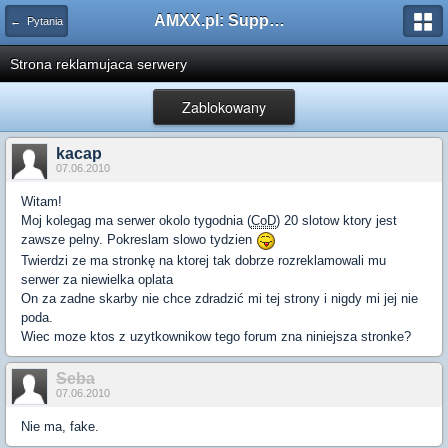
AMXX.pl: Support AMX Mod X i SourceMod
← Pytania
Strona reklamujaca serwery
Zablokowany
kacap
07.06.2010
Witam!
Moj kolegag ma serwer okolo tygodnia (
CoD
) 20 slotow ktory jest
zawsze pelny. Pokreslam slowo tydzien
Twierdzi ze ma stronkę na ktorej tak dobrze rozreklamowali mu
serwer za niewielka oplata
On za zadne skarby nie chce zdradzić mi tej strony i nigdy mi jej nie
poda.
Wiec moze ktos z uzytkownikow tego forum zna niniejsza stronke?
Seba
07.06.2010
Nie ma, fake.