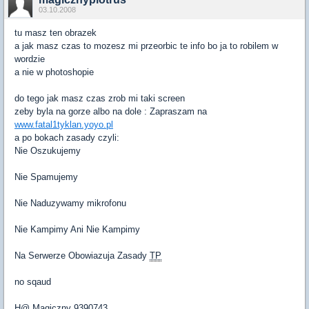
03.10.2008
tu masz ten obrazek
a jak masz czas to mozesz mi przeorbic te info bo ja to robilem w
wordzie
a nie w photoshopie
do tego jak masz czas zrob mi taki screen
zeby byla na gorze albo na dole : Zapraszam na
www.fatal1tyklan.yoyo.pl
a po bokach zasady czyli:
Nie Oszukujemy
Nie Spamujemy
Nie Naduzywamy mikrofonu
Nie Kampimy Ani Nie Kampimy
Na Serwerze Obowiazuja Zasady
TP
no sqaud
H@ Magiczny 9390743