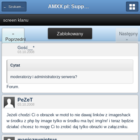
AMXX.pl: Support AMX Mod X i SourceMod
← Szukam pluginu
screen klanu
«
Zablokowany
Następny
Poprzedni
»
Gość__*
03.10.2008
Cytat
moderatorzy i administratorzy serwera?
Forum.
PeZeT
03.10.2008
Jeżeli chodzi Ci o obrazek w motd to nie dawaj linków z imageshack
w środku z php by image tylko w środku ma być img/nr/ i teraz będzie
działać chcesz to mogę Ci to zrobić daj tylko obrazki w załączniku.
magicznypiotrus