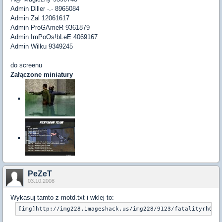
Admin Diller -.- 8965084
Admin Zal 12061617
Admin ProGAmeR 9361879
Admin ImPoOs!bLeE 4069167
Admin Wilku 9349245
do screenu
Załączone miniatury
PeZeT
03.10.2008
Wykasuj tamto z motd.txt i wklej to:
[img]http://img228.imageshack.us/img228/9123/fatalityrh0.j