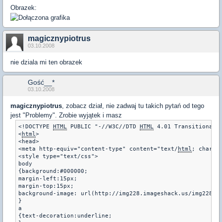
Obrazek:
magicznypiotrus
03.10.2008
nie dziala mi ten obrazek
Gość__*
03.10.2008
magicznypiotrus
, zobacz dział, nie zadwaj tu takich pytań od tego
jest "Problemy". Zrobie wyjątek i masz
<!DOCTYPE 
HTML
 PUBLIC "-//W3C//DTD 
HTML
 4.01 Transitional//
<
html
>

<head>

<meta http-equiv="content-type" content="text/
html
; charset
<style type="text/css">

body 

{background:#000000;

margin-left:15px;

margin-top:15px;

background-image: url(http://img228.imageshack.us/img228/91
}

a       

{text-decoration:underline;
