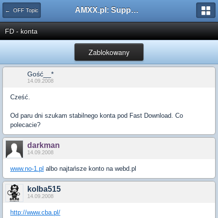
AMXX.pl: Support AMX Mod X i SourceMod
← OFF Topic
FD - konta
Zablokowany
Gość__*
14.09.2008
Cześć.
Od paru dni szukam stabilnego konta pod Fast Download. Co
polecacie?
darkman
14.09.2008
www.no-1.pl
albo najtańsze konto na webd.pl
kolba515
14.09.2008
http://www.cba.pl/