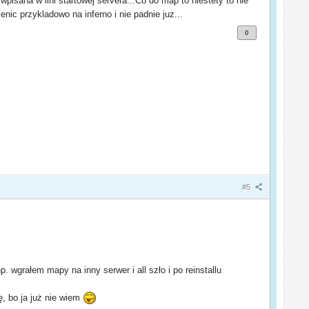
wpisana w lini startowej servera...Co do map to niestety to nie
nic przykladowo na inferno i nie padnie juz...
0
#5
p. wgrałem mapy na inny serwer i all szło i po reinstallu
ę, bo ja już nie wiem