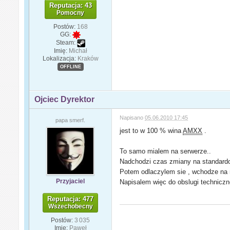
Reputacja: 43
Pomocny
Postów:
168
GG:
Steam:
Imię:
Michał
Lokalizacja:
Kraków
OFFLINE
Ojciec Dyrektor
Napisano
05.06.2010 17:45
papa smerf.
jest to w 100 % wina
AMXX
.
To samo mialem na serwerze..
Nadchodzi czas zmiany na standardow
Potem odlaczylem sie , wchodze na n
Przyjaciel
Napisalem więc do obslugi technicznej
Reputacja: 477
Wszechobecny
Postów:
3 035
Imię:
Paweł