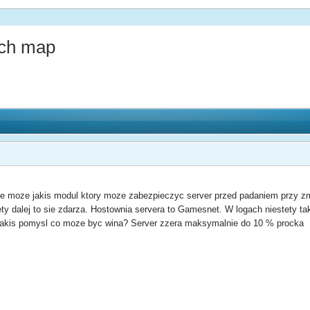
ach map
eje moze jakis modul ktory moze zabezpieczyc server przed padaniem przy
y dalej to sie zdarza. Hostownia servera to Gamesnet. W logach niestety tak
 jakis pomysl co moze byc wina? Server zzera maksymalnie do 10 % procka