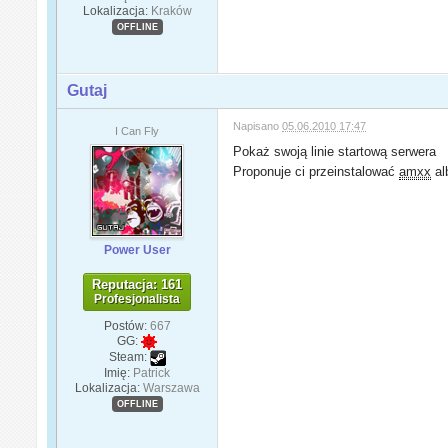
Lokalizacja:
Kraków
OFFLINE
Gutaj
Napisano
05.06.2010 17:47
I Can Fly
Pokaż swoją linie startową serwera
Proponuje ci przeinstalować
amxx
al
Power User
Reputacja: 161
Profesjonalista
Postów:
667
GG:
Steam:
Imię:
Patrick
Lokalizacja:
Warszawa
OFFLINE