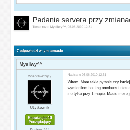
Padanie servera przy zmian
Temat rozp.
Mysliwy^^
,
05.06.2010 12:31
7 odpowiedzi w tym temacie
Mysliwy^^
Napisano
05.06.2010 12:31
Wszechwidzący
Witam. Mam takie pytanie czy istni
wymienilem hosting amxbans i niestet
sie tylko przy 1 mapie. Macie moze
Użytkownik
Reputacja: 10
Początkujący
Postów:
264