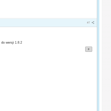
#7
 do wersji 1.8.2
0