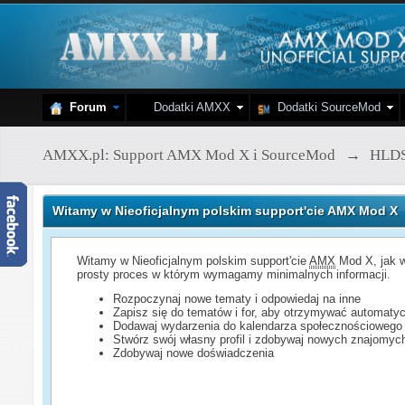
Forum
Dodatki AMXX
Dodatki SourceMod
AMXX.pl: Support AMX Mod X i SourceMod
→
HLD
Witamy w Nieoficjalnym polskim support'cie AMX Mod X
Witamy w Nieoficjalnym polskim support'cie
AMX
Mod X, jak w
prosty proces w którym wymagamy minimalnych informacji.
Rozpoczynaj nowe tematy i odpowiedaj na inne
Zapisz się do tematów i for, aby otrzymywać automatyc
Dodawaj wydarzenia do kalendarza społecznościowego
Stwórz swój własny profil i zdobywaj nowych znajomyc
Zdobywaj nowe doświadczenia