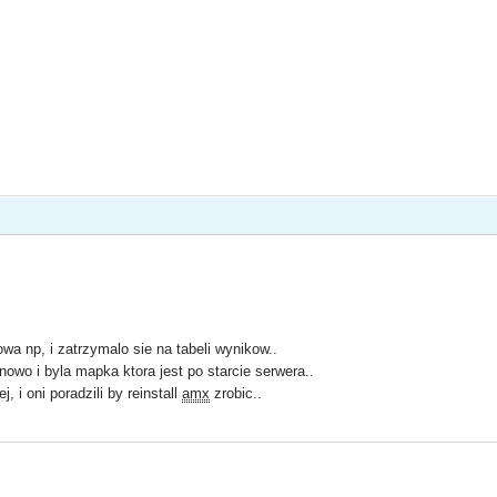
a np, i zatrzymalo sie na tabeli wynikow..
owo i byla mapka ktora jest po starcie serwera..
, i oni poradzili by reinstall
amx
zrobic..