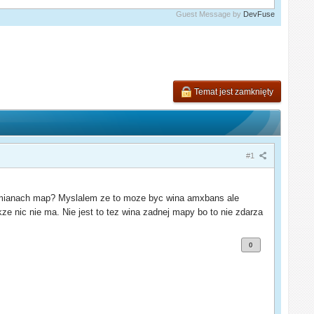
Guest Message by
DevFuse
Temat jest zamknięty
#1
 zmianach map? Myslalem ze to moze byc wina amxbans ale
ze nic nie ma. Nie jest to tez wina zadnej mapy bo to nie zdarza
0