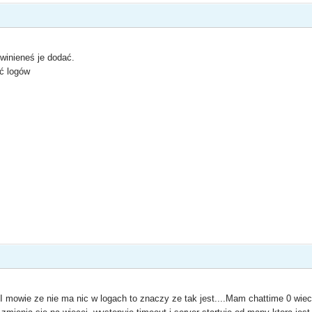
owinieneś je dodać.
ć logów
 mowie ze nie ma nic w logach to znaczy ze tak jest....Mam chattime 0 wie