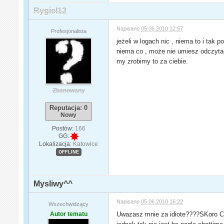
Rygiel12
Napisano
05.06.2010 12:57
Profesjonalista
jeżeli w logach nic , niema to i tak p
niema co , może nie umiesz odczyta
my zrobimy to za ciebie.
Zbanowany
Reputacja: 0
Nowy
Postów:
166
GG:
Lokalizacja:
Katowice
OFFLINE
Mysliwy^^
Napisano
05.06.2010 16:22
Wszechwidzący
Autor tematu
Uwazasz mnie za idiote????SKoro CI