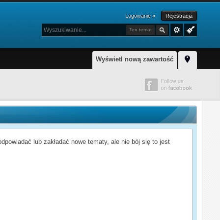
Logowanie »
Rejestracja
Ten temat
Wyświetl nową zawartość
powiadać lub zakładać nowe tematy, ale nie bój się to jest