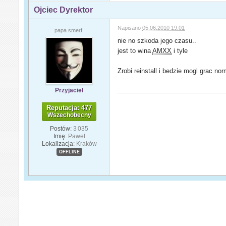
Ojciec Dyrektor
Napisano
05.06.2010 19:01
papa smerf.
nie no szkoda jego czasu..
jest to wina
AMXX
i tyle
Zrobi reinstall i bedzie mogl grac nor
Przyjaciel
Reputacja: 477
Wszechobecny
Postów:
3 035
Imię:
Paweł
Lokalizacja:
Kraków
OFFLINE