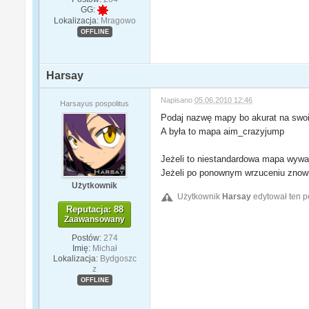
GG:
Lokalizacja:
Mragowo
OFFLINE
Harsay
Napisano
05.06.2010 12:46
Harsayus pospolitus
Podaj nazwę mapy bo akurat na swoim
A była to mapa aim_crazyjump
Jeżeli to niestandardowa mapa wywal
Jeżeli po ponownym wrzuceniu znowu 
Użytkownik
Użytkownik
Harsay
edytował ten p
Reputacja: 88
Zaawansowany
Postów:
274
Imię:
Michał
Lokalizacja:
Bydgoszc
z
OFFLINE