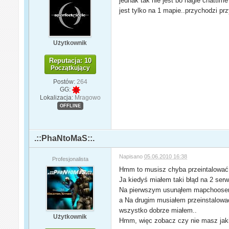
jednak tak nie jest bo nagle chattime
jest tylko na 1 mapie..przychodzi pr
Użytkownik
Reputacja: 10
Początkujący
Postów:
264
GG:
Lokalizacja:
Mragowo
OFFLINE
.::PhaNtoMaS::.
Napisano
05.06.2010 16:38
Profesjonalista
Hmm to musisz chyba przeintalowa
Ja kiedyś miałem taki błąd na 2 ser
Na pierwszym usunąłem mapchoosera,
a Na drugim musiałem przeinstalow
wszystko dobrze miałem..
Użytkownik
Hmm, więc zobacz czy nie masz jakichś