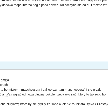
 zmienia sie na wiecej, wystepuje timeout i server startuje od mapy ktora jest 
zykladowo mapa inferno nagle pada server...rozpoczyna sie od d2 i mozna zmie
ć
amx
'a
werach
 bo miałem i mapchoosera i galileo czy tam mapchoosera4 i się gryzły
ać
amx
'a i wgrać od nowa pluginy pokolei, żeby wyczaić, który to tak robi, bo n
 pluginów, które by się gryzły ze sobą a jak nie to reinstall tylko Ci zostaj