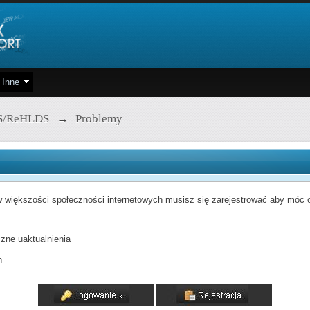
Inne
S/ReHLDS
→
Problemy
 większości społeczności internetowych musisz się zarejestrować aby móc od
zne uaktualnienia
h