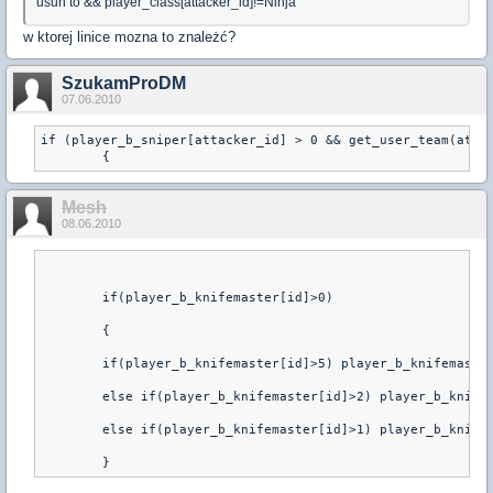
usun to && player_class[attacker_id]!=Ninja
w ktorej linice mozna to znależć?
SzukamProDM
07.06.2010
if (player_b_sniper[attacker_id] > 0 && get_user_team(attac
        {
Mesh
08.06.2010
	if(player_b_knifemaster[id]>0)
	{
	if(player_b_knifemaster[id]>5) player_b_knifemaste
	else if(player_b_knifemaster[id]>2) player_b_knife
	else if(player_b_knifemaster[id]>1) player_b_knife