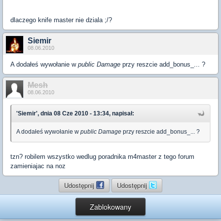
dlaczego knife master nie dziala ;/?
Siemir
08.06.2010
A dodałeś wywołanie w
public Damage
przy reszcie add_bonus_... ?
Mesh
08.06.2010
'Siemir', dnia 08 Cze 2010 - 13:34, napisał:
A dodałeś wywołanie w
public Damage
przy reszcie add_bonus_... ?
tzn? robilem wszystko wedlug poradnika m4master z tego forum
zamieniajac na noz
Udostępnij
Udostępnij
Zablokowany