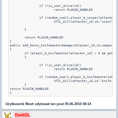
		if (!is_user_alive(id))
			return PLUGIN_HANDLED
		if (random_num(1,player_b_sniper[attacker_
			UTIL_Kill(attacker_id,id,"scout")
	}
	return PLUGIN_HANDLED
}
public add_bonus_knifemasterdamage(attacker_id,id,weapon)
{
	if (player_b_knifemaster[attacker_id] > 0 && get_u
	{
		if (!is_user_alive(id))
			return PLUGIN_HANDLED
		if (random_num(1,player_b_knifemaster[atta
			UTIL_Kill(attacker_id,id,"knife")
	}
return PLUGIN_HANDLED
Użytkownik
Mesh
edytował ten post 05.06.2010 08:14
DarkGL