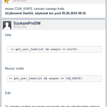
05.06.2010
wstaw CSW_KNIFE zamiast samego knife
Użytkownik
DarkGL
edytował ten post 05.06.2010 08:16
SzukamProDM
05.06.2010
tutaj :
 != get_user_team(id) && weapon == knife)
Musisz zrobic
!= get_user_team(id) && weapon == CSW_KNIFE)
Edit:
Sr, stronke mialem wczytana wczesniej ale nie odswiezalem patrzac