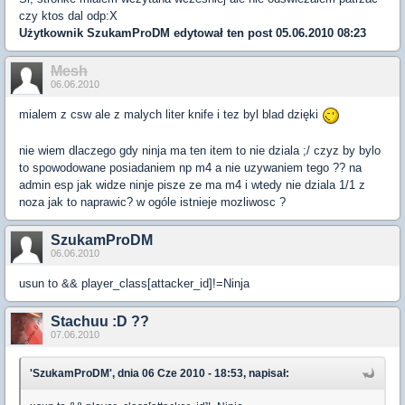
czy ktos dal odp:X
Użytkownik
SzukamProDM
edytował ten post 05.06.2010 08:23
Mesh
06.06.2010
mialem z csw ale z malych liter knife i tez byl blad dzięki
nie wiem dlaczego gdy ninja ma ten item to nie dziala ;/ czyz by bylo
to spowodowane posiadaniem np m4 a nie uzywaniem tego ?? na
admin esp jak widze ninje pisze ze ma m4 i wtedy nie dziala 1/1 z
noza jak to naprawic? w ogóle istnieje mozliwosc ?
SzukamProDM
06.06.2010
usun to && player_class[attacker_id]!=Ninja
Stachuu :D ??
07.06.2010
'SzukamProDM', dnia 06 Cze 2010 - 18:53, napisał: