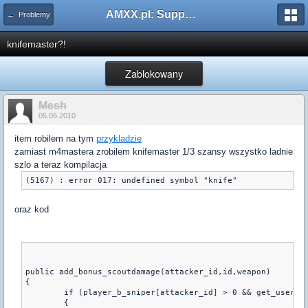
AMXX.pl: Support AMX Mod X i SourceMod
← Problemy
knifemaster?!
Zablokowany
Mesh
05.06.2010
item robilem na tym
przykladzie
zamiast m4mastera zrobilem knifemaster 1/3 szansy wszystko ladnie
szlo a teraz kompilacja
(5167) : error 017: undefined symbol "knife"
oraz kod
public add_bonus_scoutdamage(attacker_id,id,weapon)
{
	if (player_b_sniper[attacker_id] > 0 && get_user_t
	{