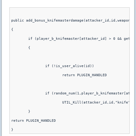
public add_bonus_knifemasterdamage(attacker_id,id,weapon)
{
	if (player_b_knifemaster[attacker_id] > 0 && get_u
	{
		if (!is_user_alive(id))
			return PLUGIN_HANDLED
		if (random_num(1,player_b_knifemaster[atta
			UTIL_Kill(attacker_id,id,"knife")
	}
return PLUGIN_HANDLED