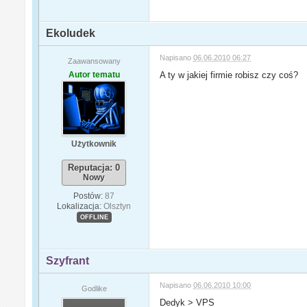
Ekoludek
Napisano
06.06.2010 06:27
Zaawansowany
Autor tematu
A ty w jakiej firmie robisz czy coś?
Użytkownik
Reputacja: 0
Nowy
Postów:
87
Lokalizacja:
Olsztyn
OFFLINE
Szyfrant
Napisano
06.06.2010 10:00
Godlike
Dedyk > VPS