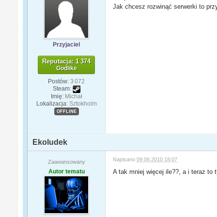
Jak chcesz rozwinąć serwerki to przy
Przyjaciel
Reputacja: 1 374
Godlike
Postów:
3 072
Steam:
Imię:
Michał
Lokalizacja:
Sztokholm
OFFLINE
Ekoludek
Napisano
09.06.2010 18:07
Zaawansowany
Autor tematu
A tak mniej więcej ile??, a i teraz t