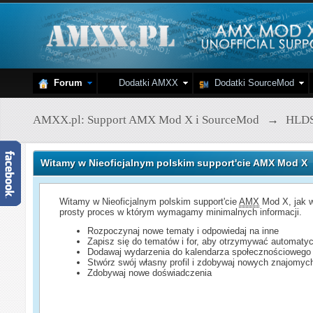
Forum
Dodatki AMXX
Dodatki SourceMod
AMXX.pl: Support AMX Mod X i SourceMod
→
HLD
Witamy w Nieoficjalnym polskim support'cie AMX Mod X
Witamy w Nieoficjalnym polskim support'cie
AMX
Mod X, jak w
prosty proces w którym wymagamy minimalnych informacji.
Rozpoczynaj nowe tematy i odpowiedaj na inne
Zapisz się do tematów i for, aby otrzymywać automatyc
Dodawaj wydarzenia do kalendarza społecznościowego
Stwórz swój własny profil i zdobywaj nowych znajomyc
Zdobywaj nowe doświadczenia