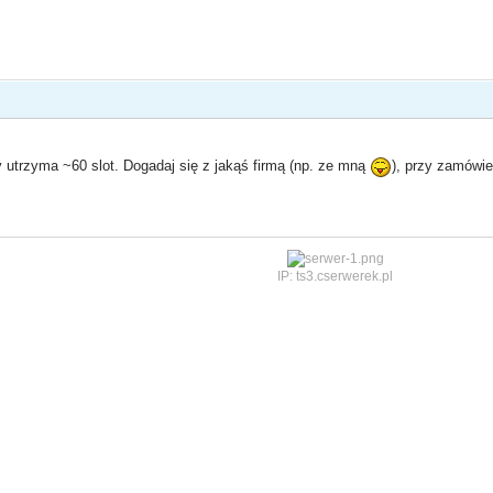
y utrzyma ~60 slot. Dogadaj się z jakąś firmą (np. ze mną
), przy zamówie
IP: ts3.cserwerek.pl