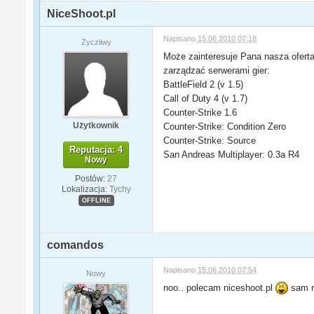
NiceShoot.pl
Napisano
15.06.2010 07:18
Życzliwy
Może zainteresuje Pana nasza oferta
zarządzać serwerami gier:
BattleField 2 (v 1.5)
Call of Duty 4 (v 1.7)
Counter-Strike 1.6
Użytkownik
Counter-Strike: Condition Zero
Counter-Strike: Source
Reputacja: 4
San Andreas Multiplayer: 0.3a R4
Nowy
Postów:
27
Lokalizacja:
Tychy
OFFLINE
comandos
Napisano
15.06.2010 07:54
Nowy
noo.. polecam niceshoot.pl
sam 