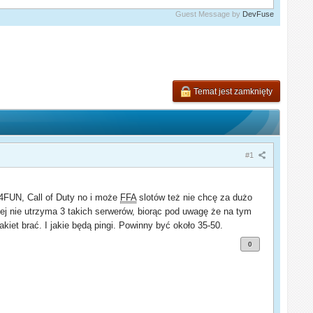
Guest Message by
DevFuse
Temat jest zamknięty
#1
 4FUN, Call of Duty no i może
FFA
slotów też nie chcę za dużo
ej nie utrzyma 3 takich serwerów, biorąc pod uwagę że na tym
pakiet brać. I jakie będą pingi. Powinny być około 35-50.
0