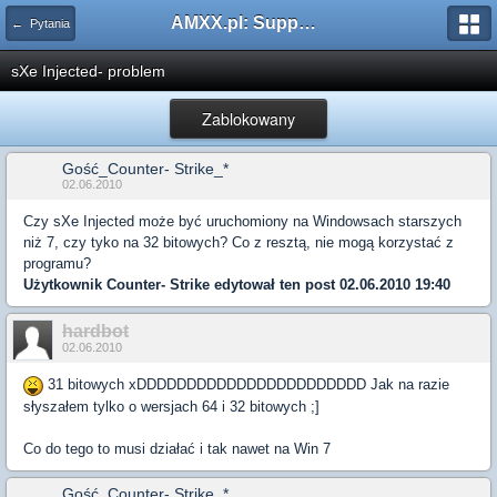
AMXX.pl: Support AMX Mod X i SourceMod
← Pytania
sXe Injected- problem
Zablokowany
Gość_Counter- Strike_*
02.06.2010
Czy sXe Injected może być uruchomiony na Windowsach starszych
niż 7, czy tyko na 32 bitowych? Co z resztą, nie mogą korzystać z
programu?
Użytkownik
Counter- Strike
edytował ten post 02.06.2010 19:40
hardbot
02.06.2010
31 bitowych xDDDDDDDDDDDDDDDDDDDDDDD Jak na razie
słyszałem tylko o wersjach 64 i 32 bitowych ;]
Co do tego to musi działać i tak nawet na Win 7
Gość_Counter- Strike_*