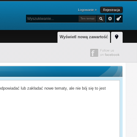
Logowanie »
Rejestracja
Ten temat
Wyświetl nową zawartość
powiadać lub zakładać nowe tematy, ale nie bój się to jest