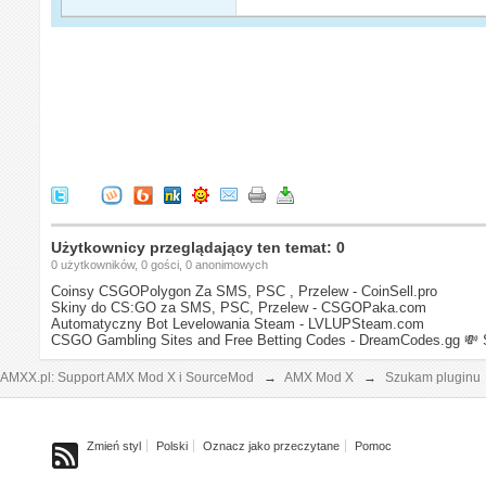
Użytkownicy przeglądający ten temat: 0
0 użytkowników, 0 gości, 0 anonimowych
Coinsy CSGOPolygon Za SMS, PSC , Przelew - CoinSell.pro
Skiny do CS:GO za SMS, PSC, Przelew - CSGOPaka.com
Automatyczny Bot Levelowania Steam - LVLUPSteam.com
CSGO Gambling Sites and Free Betting Codes - DreamCodes.gg
💸 
AMXX.pl: Support AMX Mod X i SourceMod
→
AMX Mod X
→
Szukam pluginu
Zmień styl
Polski
Oznacz jako przeczytane
Pomoc