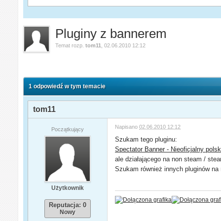
Pluginy z bannerem
Temat rozp.
tom11
,
02.06.2010 12:12
1 odpowiedź w tym temacie
tom11
Napisano
02.06.2010 12:12
Początkujący
Szukam tego pluginu:
Spectator Banner - Nieoficjalny pols
ale działającego na non steam / ste
Szukam również innych pluginów na 
Użytkownik
Reputacja: 0
Nowy