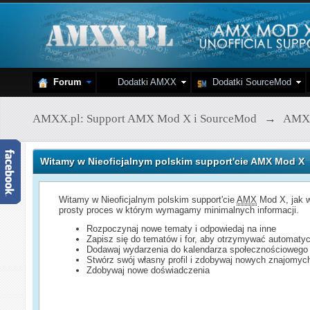
Forum
Dodatki AMXX
Dodatki SourceMod
AMXX.pl: Support AMX Mod X i SourceMod
→
AMX
Witamy w Nieoficjalnym polskim support'cie AMX Mod X
Witamy w Nieoficjalnym polskim support'cie
AMX
Mod X, jak w
prosty proces w którym wymagamy minimalnych informacji.
Rozpoczynaj nowe tematy i odpowiedaj na inne
Zapisz się do tematów i for, aby otrzymywać automatyc
Dodawaj wydarzenia do kalendarza społecznościowego
Stwórz swój własny profil i zdobywaj nowych znajomyc
Zdobywaj nowe doświadczenia