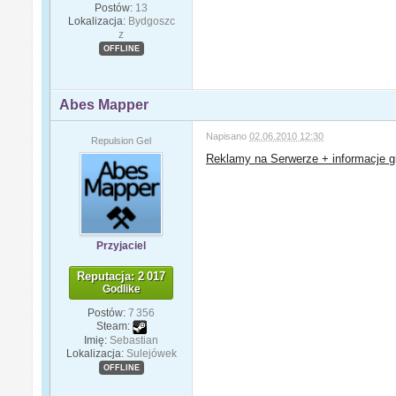
Postów:
13
Lokalizacja:
Bydgoszc
z
OFFLINE
Abes Mapper
Napisano
02.06.2010 12:30
Repulsion Gel
Reklamy na Serwerze + informacje gra
Przyjaciel
Reputacja: 2 017
Godlike
Postów:
7 356
Steam:
Imię:
Sebastian
Lokalizacja:
Sulejówek
OFFLINE