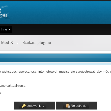
Inne
 Mod X
→
Szukam pluginu
 większości społeczności internetowych musisz się zarejestrować aby móc od
zne uaktualnienia
h