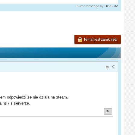
Guest Message by
DevFuse
Temat jest zamknięty
#1
łem odpowiedzi że nie działa na steam.
ns / s serverze.
0