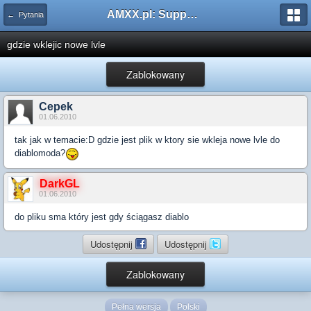
AMXX.pl: Support AMX Mod X i SourceMod
← Pytania
gdzie wklejic nowe lvle
Zablokowany
Cepek
01.06.2010
tak jak w temacie:D gdzie jest plik w ktory sie wkleja nowe lvle do
diablomoda?
DarkGL
01.06.2010
do pliku sma który jest gdy ściągasz diablo
Udostępnij
Udostępnij
Zablokowany
Pełna wersja
Polski