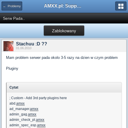
AMXX.pl: Support AMX Mod X i SourceMod
← Problemy
Serw Pada..
Zablokowany
Stachuu :D ??
01.06.2010
Mam problem serwer pada okolo 3-5 razy na dzien w czym problem
Pluginy
Cytat
; Custom - Add 3rd party plugins here
abd.
amxx
ad_manager.
amxx
admin_gag.
amxx
admin_check_pl.
amxx
admin_spec_esp.
amxx