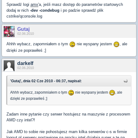
Sprawdź logi
amx
'a, jeśli masz dostęp do parametrów startowych
dodaj w nich
-dev -condebug
i po padzie sprawdź plik
cstrike/qconsole.log
Gutaj
02.06.2010
Ahhh wybacz, zapomniałem o tym
nie wyspany jestem
, ale
dzięki ze poprawiłeś ;]
darkelf
02.06.2010
'Gutaj', dnia 02 Cze 2010 - 06:37, napisał:
Ahhh wybacz, zapomniałem o tym
nie wyspany jestem
, ale
dzięki ze poprawiłeś ;]
Zadam inne pytanie czy serwer hostujesz na maszynie z procesorem
AMD czy intel?!
Jak AMD to sobie nie pohostujesz mam kilka serwerów c-s w firmie
logout.pl serwery postawione na procku intel działają super a te na