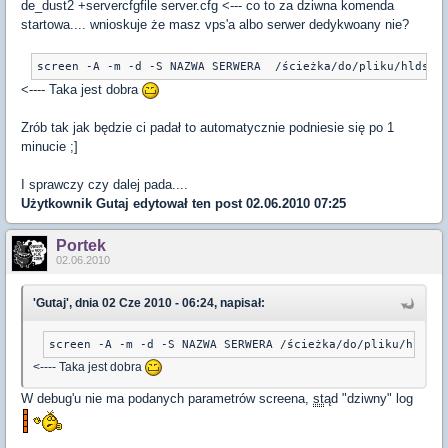
de_dust2 +servercfgfile server.cfg <--- co to za dziwna komenda
startowa.... wnioskuje że masz vps'a albo serwer dedykwoany nie?
screen -A -m -d -S NAZWA SERWERA  /ścieżka/do/pliku/hlds_r
<---- Taka jest dobra
Zrób tak jak będzie ci padał to automatycznie podniesie się po 1
minucie ;]
I sprawczy czy dalej pada....
Użytkownik
Gutaj
edytował ten post 02.06.2010 07:25
Portek
02.06.2010
'Gutaj', dnia 02 Cze 2010 - 06:24, napisał:
screen -A -m -d -S NAZWA SERWERA /ścieżka/do/pliku/hlds_r
<---- Taka jest dobra
W debug'u nie ma podanych parametrów screena,
st
ąd "dziwny" log