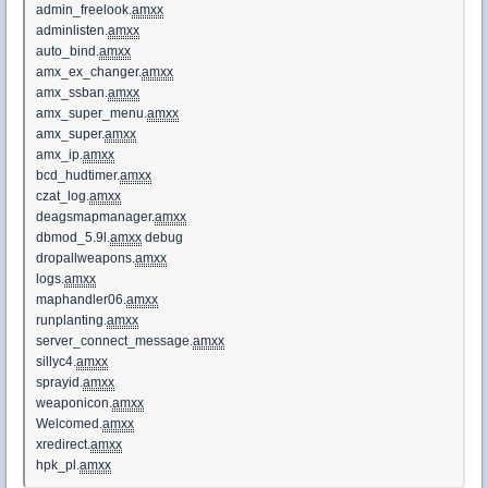
admin_freelook.
amxx
adminlisten.
amxx
auto_bind.
amxx
amx_ex_changer.
amxx
amx_ssban.
amxx
amx_super_menu.
amxx
amx_super.
amxx
amx_ip.
amxx
bcd_hudtimer.
amxx
czat_log.
amxx
deagsmapmanager.
amxx
dbmod_5.9l.
amxx
debug
dropallweapons.
amxx
logs.
amxx
maphandler06.
amxx
runplanting.
amxx
server_connect_message.
amxx
sillyc4.
amxx
sprayid.
amxx
weaponicon.
amxx
Welcomed.
amxx
xredirect.
amxx
hpk_pl.
amxx