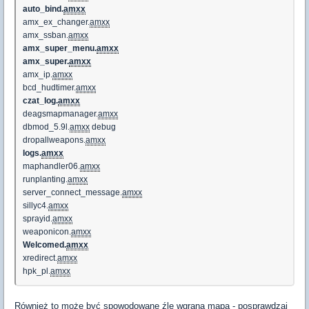
auto_bind.
amxx
amx_ex_changer.
amxx
amx_ssban.
amxx
amx_super_menu.
amxx
amx_super.
amxx
amx_ip.
amxx
bcd_hudtimer.
amxx
czat_log.
amxx
deagsmapmanager.
amxx
dbmod_5.9l.
amxx
debug
dropallweapons.
amxx
logs.
amxx
maphandler06.
amxx
runplanting.
amxx
server_connect_message.
amxx
sillyc4.
amxx
sprayid.
amxx
weaponicon.
amxx
Welcomed.
amxx
xredirect.
amxx
hpk_pl.
amxx
Również to może być spowodowane źle wgraną mapą - posprawdzaj