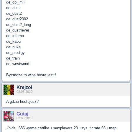
de_cpl_mill
de_dust
de_dust2
de_dust2002
de_dust2_long
de_dust4ever
de_inferno
de_kabul
de_nuke
de_prodigy
de_train
de_westwood
Bycmoze to wina hosta jest:/
Krejzol
02.06.2010
A gdzie hostujesz?
Gutaj
02.06.2010
./hlds_i686 -game cstrike +maxplayers 20 +sys_ticrate 66 +map