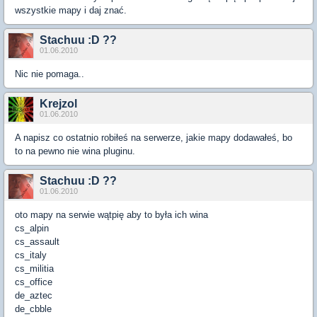
wszystkie mapy i daj znać.
Stachuu :D ??
01.06.2010
Nic nie pomaga..
Krejzol
01.06.2010
A napisz co ostatnio robiłeś na serwerze, jakie mapy dodawałeś, bo
to na pewno nie wina pluginu.
Stachuu :D ??
01.06.2010
oto mapy na serwie wątpię aby to była ich wina
cs_alpin
cs_assault
cs_italy
cs_militia
cs_office
de_aztec
de_cbble