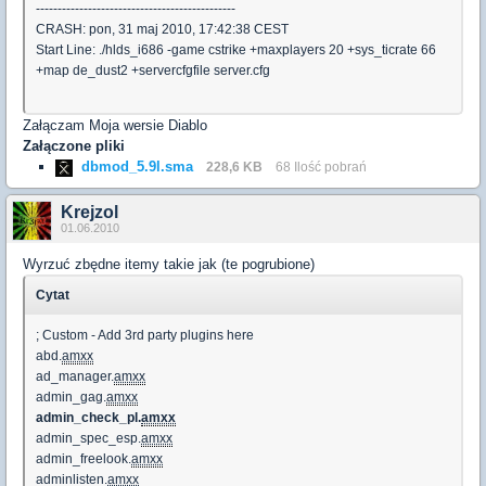
----------------------------------------------
CRASH: pon, 31 maj 2010, 17:42:38 CEST
Start Line: ./hlds_i686 -game cstrike +maxplayers 20 +sys_ticrate 66
+map de_dust2 +servercfgfile server.cfg
Załączam Moja wersie Diablo
Załączone pliki
dbmod_5.9l.sma
228,6 KB
68 Ilość pobrań
Krejzol
01.06.2010
Wyrzuć zbędne itemy takie jak (te pogrubione)
Cytat
; Custom - Add 3rd party plugins here
abd.
amxx
ad_manager.
amxx
admin_gag.
amxx
admin_check_pl.
amxx
admin_spec_esp.
amxx
admin_freelook.
amxx
adminlisten.
amxx