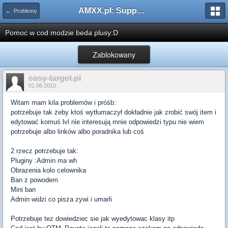
AMXX.pl: Support AMX Mod X i SourceMod
← Problemy
Pomoc w cod modzie beda plusy:D
Zablokowany
easy-target.pl
01.06.2010
Witam mam kila problemów i próśb:
potrzebuje tak żeby ktoś wytłumaczył dokładnie jak zrobić swój item i
edytować komuś lvl nie interesują mnie odpowiedzi typu nie wiem
potrzebuje albo linków albo poradnika lub coś
2 rzecz potrzebuje tak:
Pluginy :Admin ma wh
Obrazenia kolo celownika
Ban z powodem
Mini ban
Admin widzi co pisza zywi i umarli
Potrzebuje tez dowiedziec sie jak wyedytowac klasy itp