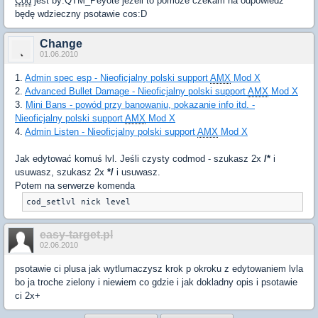
Cod
jest by:QTM_Peyote jezeli to pomoze czekam na odpowiedz
będę wdzieczny psotawie cos:D
Change
01.06.2010
1.
Admin spec esp - Nieoficjalny polski support
AMX
Mod X
2.
Advanced Bullet Damage - Nieoficjalny polski support
AMX
Mod X
3.
Mini Bans - powód przy banowaniu, pokazanie info itd. -
Nieoficjalny polski support
AMX
Mod X
4.
Admin Listen - Nieoficjalny polski support
AMX
Mod X
Jak edytować komuś lvl. Jeśli czysty codmod - szukasz 2x
/*
i
usuwasz, szukasz 2x
*/
i usuwasz.
Potem na serwerze komenda
cod_setlvl nick level
easy-target.pl
02.06.2010
psotawie ci plusa jak wytlumaczysz krok p okroku z edytowaniem lvla
bo ja troche zielony i niewiem co gdzie i jak dokladny opis i psotawie
ci 2x+