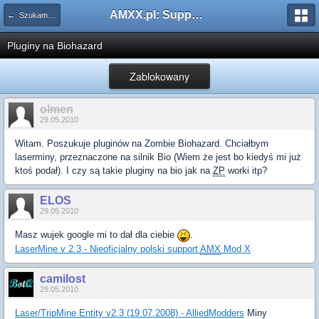
AMXX.pl: Support AMX Mod X i SourceMod
← Szukam pluginu
Pluginy na Biohazard
Zablokowany
olmen
29.05.2010
Witam. Poszukuje pluginów na Zombie Biohazard. Chciałbym
laserminy, przeznaczone na silnik Bio (Wiem że jest bo kiedyś mi już
ktoś podał). I czy są takie pluginy na bio jak na
ZP
worki itp?
ELOS
29.05.2010
Masz wujek google mi to dał dla ciebie
.
LaserMine v 2.3 - Nieoficjalny polski support
AMX
Mod X
camilost
29.05.2010
Laser/TripMine Entity v2.3 (19.07.2008) - AlliedModders
Miny