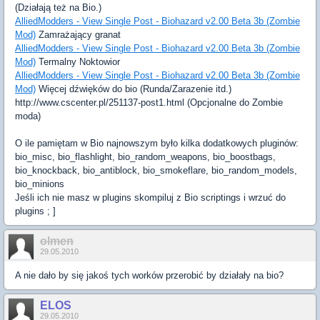
(Działają też na Bio.)
AlliedModders - View Single Post - Biohazard v2.00 Beta 3b (Zombie
Mod)
Zamrażający granat
AlliedModders - View Single Post - Biohazard v2.00 Beta 3b (Zombie
Mod)
Termalny Noktowior
AlliedModders - View Single Post - Biohazard v2.00 Beta 3b (Zombie
Mod)
Więcej dźwięków do bio (Runda/Zarazenie itd.)
http://www.cscenter.pl/251137-post1.html (Opcjonalne do Zombie
moda)
O ile pamiętam w Bio najnowszym było kilka dodatkowych pluginów:
bio_misc, bio_flashlight, bio_random_weapons, bio_boostbags,
bio_knockback, bio_antiblock, bio_smokeflare, bio_random_models,
bio_minions
Jeśli ich nie masz w plugins skompiluj z Bio scriptings i wrzuć do
plugins ; ]
olmen
29.05.2010
A nie dało by się jakoś tych worków przerobić by działały na bio?
ELOS
29.05.2010