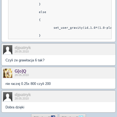
		}
		else
		{
			set_user_gravity(id,1.0*(1.0-play
djpatryk
28.05.2010
Czyli że grawitacja 6 tak?
G[o]Q
28.05.2010
nie raczej 0.25x 800 czyli 200
djpatryk
28.05.2010
Dobra dzięki