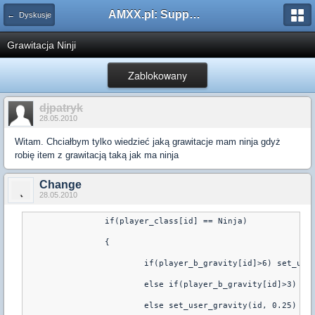
AMXX.pl: Support AMX Mod X i SourceMod
← Dyskusje
Grawitacja Ninji
Zablokowany
djpatryk
28.05.2010
Witam. Chciałbym tylko wiedzieć jaką grawitacje mam ninja gdyż
robię item z grawitacją taką jak ma ninja
Change
28.05.2010
		if(player_class[id] == Ninja)
		{
			if(player_b_gravity[id]>6) set_us
			else if(player_b_gravity[id]>3) s
			else set_user_gravity(id, 0.25)