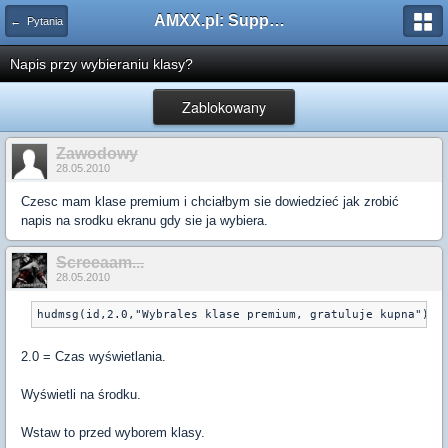
AMXX.pl: Support AMX Mod X i SourceMod
← Pytania
Napis przy wybieraniu klasy?
Zablokowany
Zawodowy
28.05.2010
Czesc mam klase premium i chciałbym sie dowiedzieć jak zrobić
napis na srodku ekranu gdy sie ja wybiera.
Screeaam...
28.05.2010
hudmsg(id,2.0,"Wybrales klase premium, gratuluje kupna")
2.0 = Czas wyświetlania.
Wyświetli na środku.
Wstaw to przed wyborem klasy.