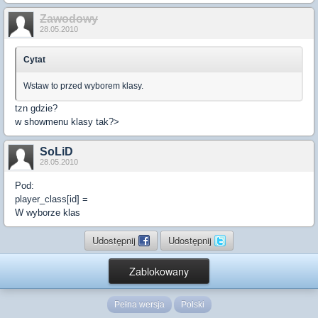
Zawodowy
28.05.2010
Cytat
Wstaw to przed wyborem klasy.
tzn gdzie?
w showmenu klasy tak?>
SoLiD
28.05.2010
Pod:
player_class[id] =
W wyborze klas
Udostępnij
Udostępnij
Zablokowany
Pełna wersja
Polski