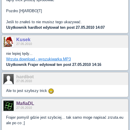
Pozdro [H]ARDBO[T]
Jeśli to znałeś to nie musisz tego ukazywać.
Użytkownik
hardbot
edytował ten post 27.05.2010 14:07
Kusek
27.05.2010
nie lepiej tędy...
Wrzuta download - wyszukiwarka MP3
Użytkownik
Frajer
edytował ten post 27.05.2010 14:16
hardbot
27.05.2010
Ale to jest szybszy trick
MafiaDL
27.05.2010
Frajer pomyśl gdzie jest szybciej... tak samo moge napisać zrzuta.eu
ale po co ;]