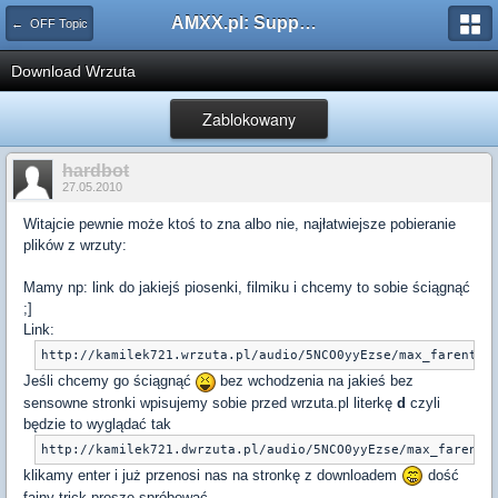
AMXX.pl: Support AMX Mod X i SourceMod
← OFF Topic
Download Wrzuta
Zablokowany
hardbot
27.05.2010
Witajcie pewnie może ktoś to zna albo nie, najłatwiejsze pobieranie
plików z wrzuty:
Mamy np: link do jakiejś piosenki, filmiku i chcemy to sobie ściągnąć
;]
Link:
http://kamilek721.wrzuta.pl/audio/5NCO0yyEzse/max_farenthi
Jeśli chcemy go ściągnąć
bez wchodzenia na jakieś bez
sensowne stronki wpisujemy sobie przed wrzuta.pl literkę
d
czyli
będzie to wyglądać tak
http://kamilek721.dwrzuta.pl/audio/5NCO0yyEzse/max_farenth
klikamy enter i już przenosi nas na stronkę z downloadem
dość
fajny trick proszę spróbować