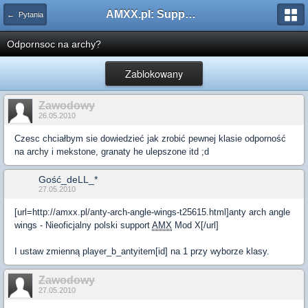
AMXX.pl: Support AMX Mod X i SourceMod
← Pytania
Odpornsoc na archy?
Zablokowany
Zawodowy
26.05.2010
Czesc chciałbym sie dowiedzieć jak zrobić pewnej klasie odporność
na archy i mekstone, granaty he ulepszone itd ;d
Gość_deLL_*
27.05.2010
[url=http://amxx.pl/anty-arch-angle-wings-t25615.html]anty arch angle
wings - Nieoficjalny polski support
AMX
Mod X[/url]
I ustaw zmienną player_b_antyitem[id] na 1 przy wyborze klasy.
Zawodowy
27.05.2010