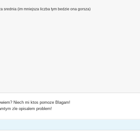
'''a zlicza srednia (im mniejsza liczba tym bedzie ona gorsza)
"
iewiem? Niech mi ktos pomoze Blagam!
amtym zle opisalem problem!