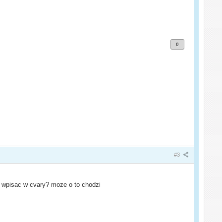
0
#3
 i wpisac w cvary? moze o to chodzi