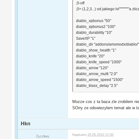
;0-off
;0> (1,2,3...) od jakiego lvl'''''''''''''
diablo_xpbonus "50"
diablo_xpbonus2 "100"
diablo_durability "10"
SaveXP "1"
diablo_dir "addons/amxmodx/diablo/
diablo_show_health "1"
diablo_knife "20"
diablo_knife_speed "1000"
diablo_arrow "120"
diablo_arrow_multi "2.0"
diablo_arrow_speed "1500"
diablo_klass_delay "2.5"
Mozze cos z ta baza zle zrobilem n
SOrry ze odswiezylem temat ale w t
Hkn
Napisano
25.05.2010 21:00
Życzliwy