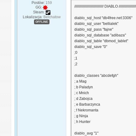
Postów:
159
//////////////////////////////// DIABLO ////////////////////
GG:
Steam:
Lokalizacja:
Belchatow
diablo_sql_host "db4free.net:3306"
OFFLINE
diablo_sql_user "bellialek"
diablo_sql_pass "fajne"
diablo_sql_database "adibaza"
diablo_sql_table "dbmod_tablet"
diablo_sql_save "0"
;0
;1
;2
diablo_classes "abcdefgh"
; a Mag
; b Paladyn
; c Mnich
; d Zabojca
; e Barbarzynca
; f Nekromanta
; g Ninja
; h Hunter
diablo_avg "1"