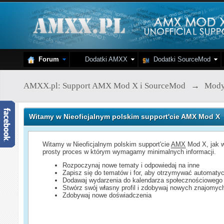
Forum
Dodatki AMXX
Dodatki SourceMod
AMXX.pl: Support AMX Mod X i SourceMod
→
Mod
Witamy w Nieoficjalnym polskim support'cie AMX Mod X
Witamy w Nieoficjalnym polskim support'cie
AMX
Mod X, jak w
prosty proces w którym wymagamy minimalnych informacji.
Rozpoczynaj nowe tematy i odpowiedaj na inne
Zapisz się do tematów i for, aby otrzymywać automatyc
Dodawaj wydarzenia do kalendarza społecznościowego
Stwórz swój własny profil i zdobywaj nowych znajomyc
Zdobywaj nowe doświadczenia