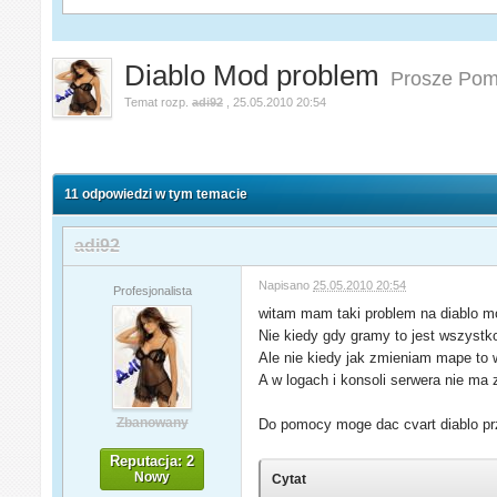
Diablo Mod problem
Prosze Pom
Temat rozp.
adi92
,
25.05.2010 20:54
11 odpowiedzi w tym temacie
adi92
Napisano
25.05.2010 20:54
Profesjonalista
witam mam taki problem na diablo mo
Nie kiedy gdy gramy to jest wszystko
Ale nie kiedy jak zmieniam mape to w
A w logach i konsoli serwera nie
Zbanowany
Do pomocy moge dac cvart diablo prz
Reputacja: 2
Nowy
Cytat