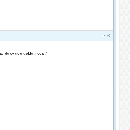
#5
sac do cvarow diablo moda ?