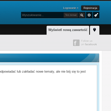
Logowanie »
Rejestracja
Ten temat
Wyświetl nową zawartość
powiadać lub zakładać nowe tematy, ale nie bój się to jest