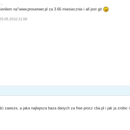
..
ienilem na"www.proserwer.pl za 3.66 miesiecznie i all jest git
 25.05.2010 21:00
dzi zawsze, a jaka najlepsza baza danych za free procz cba.pl i jak ja zrobic