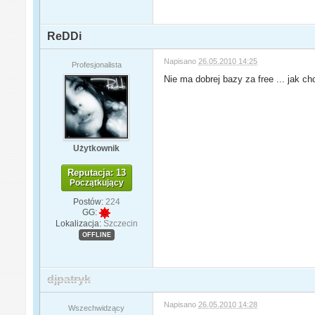
ReDDi
Napisano
26.05.2010 14:25
Profesjonalista
Nie ma dobrej bazy za free ... jak c
Użytkownik
Reputacja: 13
Początkujący
Postów:
224
GG:
Lokalizacja:
Szczecin
OFFLINE
djpatryk
Napisano
26.05.2010 14:28
Wszechwidzący