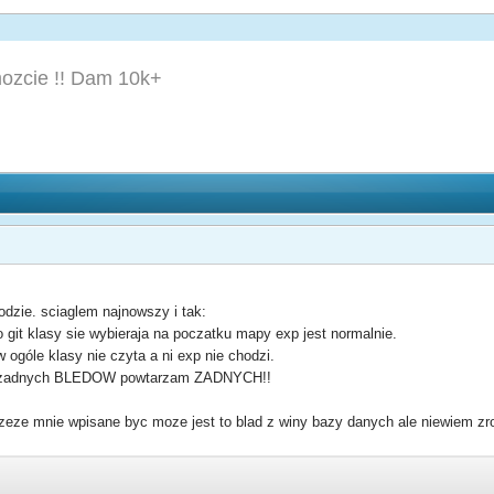
ozcie !! Dam 10k+
dzie. sciaglem najnowszy i tak:
 git klasy sie wybieraja na poczatku mapy exp jest normalnie.
 ogóle klasy nie czyta a ni exp nie chodzi.
 ma zadnych BLEDOW powtarzam ZADNYCH!!
eze mnie wpisane byc moze jest to blad z winy bazy danych ale niewiem zro