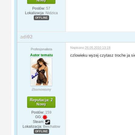
Nowy
Postów:
57
Lokalizacja:
Nidzica
OFFLINE
adi92
Napisano
26.05.2010 13:19
Profesjonalista
Autor tematu
czlowieku wyzej czytasz troche ja s
Zbanowany
Reputacja: 2
Nowy
Postów:
159
GG:
Steam:
Lokalizacja:
Belchatow
OFFLINE