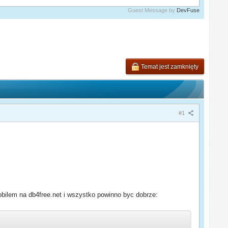
Guest Message by
DevFuse
Temat jest zamknięty
#1
bilem na db4free.net i wszystko powinno byc dobrze: