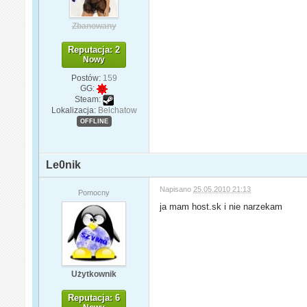
Zbanowany
Reputacja: 2
Nowy
Postów:
159
GG:
Steam:
Lokalizacja:
Belchatow
OFFLINE
Le0nik
Napisano
25.05.2010 21:13
Pomocny
ja mam host.sk i nie narzekam
Użytkownik
Reputacja: 6