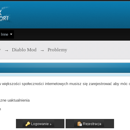
Inne
y
→
Diablo Mod
→
Problemy
 większości społeczności internetowych musisz się zarejestrować aby móc od
zne uaktualnienia
h