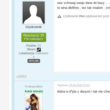
wez schowaj swoje dane do bazy .....
to wina db4free , tez tak mialem . zm
Użytkownik
Hkn
edytował ten post
Użytkownik
Reputacja: 10
Początkujący
Postów:
33
Steam:
Lokalizacja:
Pawlowic
e
OFFLINE
adi92
Napisano
25.05.2010 21:07
Profesjonalista
Autor tematu
dobra w d*pie z danymi i tak nie cho