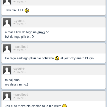
25.05.2010
Jaki plik TXT
Lyons
25.05.2010
a masz link do tego na
amxx
??
był do tego plik txt:D
hardbot
25.05.2010
Do tego żadnego pliku nie potrzeba
all jest czytane z Pluginu
Lyons
25.05.2010
to daj sma
nie działa mi to:(
hardbot
25.05.2010
Jak ci to może nie działać to ja nie wiem
.