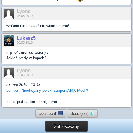
Lyons
25.05.2010
właśnie nie działa ! nie wiem czemu!
Lukasz5
26.05.2010
mp_c4timer
ustawiony?
Jakieś błędy w logach?
Lyons
26.05.2010
26 maj 2010 - 13:48:
bomba - Nieoficjalny polski support
AMX
Mod X
tu juz jest na ten temat, tema
Udostępnij
Udostępnij
Zablokowany