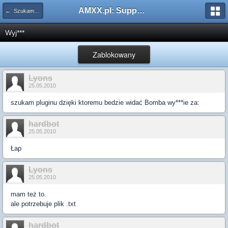
AMXX.pl: Support AMX Mod X i SourceMod
← Szukam pluginu
Wyj***
Zablokowany
Lyons
25.05.2010
szukam pluginu dzięki ktoremu bedzie widać Bomba wy***ie za:
hardbot
25.05.2010
Łap
Lyons
25.05.2010
mam też to.
ale potrzebuje plik .txt
hardbot