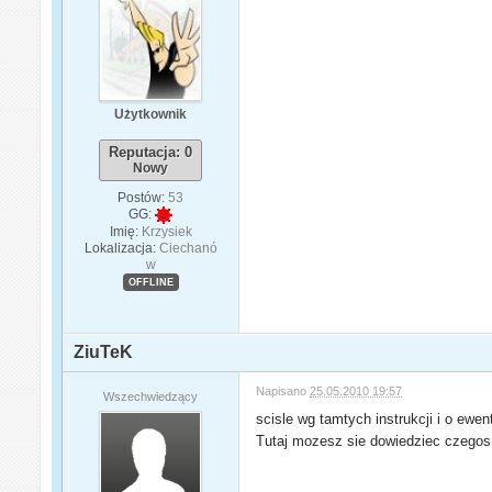
Użytkownik
Reputacja: 0
Nowy
Postów:
53
GG:
Imię:
Krzysiek
Lokalizacja:
Ciechanó
w
OFFLINE
ZiuTeK
Napisano
25.05.2010 19:57
Wszechwiedzący
scisle wg tamtych instrukcji i o ewen
Tutaj mozesz sie dowiedziec czegos 