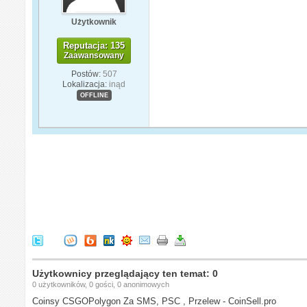
Użytkownik
Reputacja: 135
Zaawansowany
Postów:
507
Lokalizacja:
inąd
OFFLINE
Użytkownicy przeglądający ten temat: 0
0 użytkowników, 0 gości, 0 anonimowych
Coinsy CSGOPolygon Za SMS, PSC , Przelew - CoinSell.pro