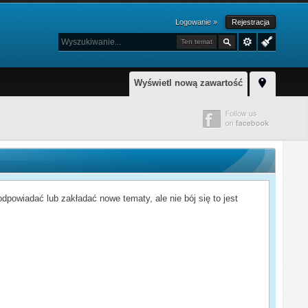
Logowanie »
Rejestracja
Ten temat
Wyświetl nową zawartość
powiadać lub zakładać nowe tematy, ale nie bój się to jest