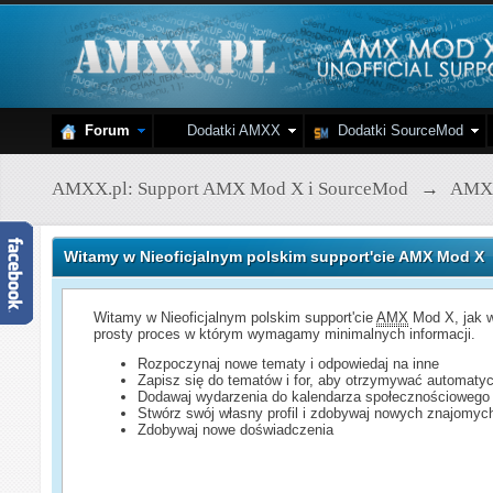
Forum
Dodatki AMXX
Dodatki SourceMod
AMXX.pl: Support AMX Mod X i SourceMod
→
AMX
Witamy w Nieoficjalnym polskim support'cie AMX Mod X
Witamy w Nieoficjalnym polskim support'cie
AMX
Mod X, jak w
prosty proces w którym wymagamy minimalnych informacji.
Rozpoczynaj nowe tematy i odpowiedaj na inne
Zapisz się do tematów i for, aby otrzymywać automatyc
Dodawaj wydarzenia do kalendarza społecznościowego
Stwórz swój własny profil i zdobywaj nowych znajomyc
Zdobywaj nowe doświadczenia