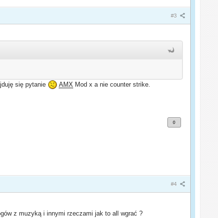
#3
duję się pytanie
AMX
Mod x a nie counter strike.
0
#4
ogów z muzyką i innymi rzeczami jak to all wgrać ?