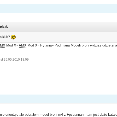
pisał:
ystkich?
AMX
Mod X»
AMX
Mod X» Pytania» Podmiana Modeli broni widzisz gdzie znaj
st 25.05.2010 18:09
nie orientuje ale pobrałem model broni m4 z Fpsbannan i tam jest dużo katal