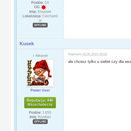
Postów:
53
GG:
Imię:
Krzysiek
Lokalizacja:
Ciechanó
w
OFFLINE
Kusek
Napisano
25.05.2010 18:02
z Wikipedii
ale chcesz tylko u siebie czy dla w
Power User
Reputacja: 446
Wszechobecny
Postów:
1 655
Imię:
Krystian
OFFLINE