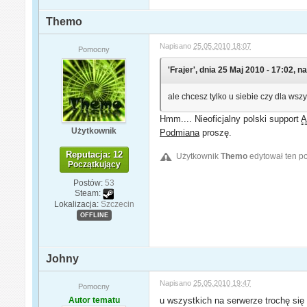
Themo
Napisano
25.05.2010 18:07
Pomocny
'Frajer', dnia 25 Maj 2010 - 17:02, na
ale chcesz tylko u siebie czy dla wsz
Hmm.... Nieoficjalny polski support
Użytkownik
Podmiana
proszę.
Reputacja: 12
Użytkownik
Themo
edytował ten po
Początkujący
Postów:
53
Steam:
Lokalizacja:
Szczecin
OFFLINE
Johny
Napisano
25.05.2010 19:47
Pomocny
Autor tematu
u wszystkich na serwerze trochę się 