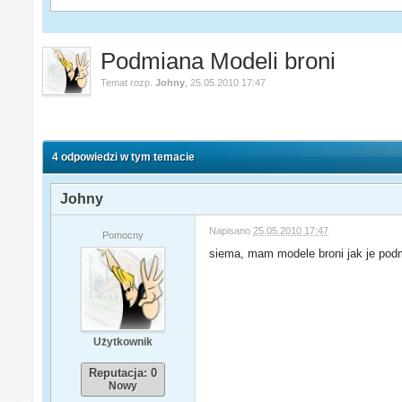
Podmiana Modeli broni
Temat rozp.
Johny
,
25.05.2010 17:47
4 odpowiedzi w tym temacie
Johny
Napisano
25.05.2010 17:47
Pomocny
siema, mam modele broni jak je pod
Użytkownik
Reputacja: 0
Nowy