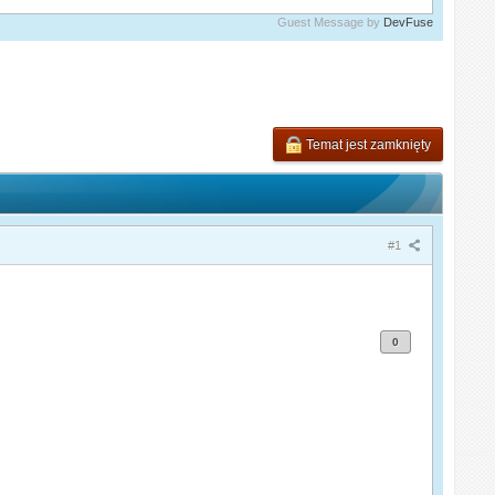
Guest Message by
DevFuse
Temat jest zamknięty
#1
0