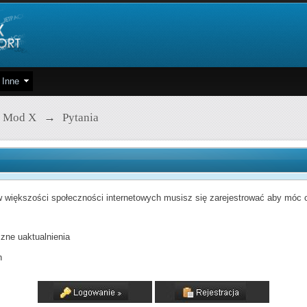
Inne
 Mod X
→
Pytania
 większości społeczności internetowych musisz się zarejestrować aby móc od
zne uaktualnienia
h