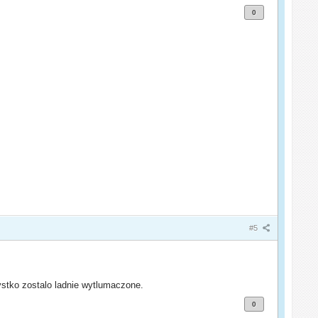
0
#5
ystko zostalo ladnie wytlumaczone.
0