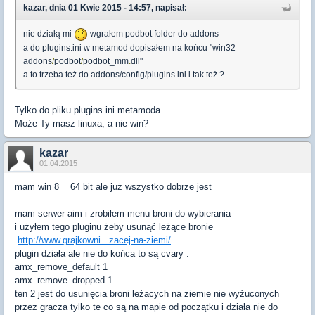
kazar, dnia 01 Kwie 2015 - 14:57, napisał:
nie działą mi
wgrałem podbot folder do addons
a do plugins.ini w metamod dopisałem na końcu "
win32
addons
/
podbot
/
podbot_mm
.
dll"
a to trzeba też do addons/config/plugins.ini i tak też ?
Tylko do pliku plugins.ini metamoda
Może Ty masz linuxa, a nie win?
kazar
01.04.2015
mam win 8 64 bit ale już wszystko dobrze jest
mam serwer aim i zrobiłem menu broni do wybierania
i użyłem tego pluginu żeby usunąć leżące bronie
http://www.grajkowni...zacej-na-ziemi/
plugin działa ale nie do końca to są cvary :
amx_remove_default 1
amx_remove_dropped 1
ten 2 jest do usunięcia broni leżacych na ziemie nie wyżuconych
przez gracza tylko te co są na mapie od początku i działa nie do