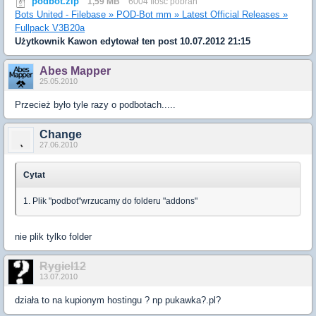
podbot.zip
1,59 MB
6004 Ilość pobrań
Bots United - Filebase » POD-Bot mm » Latest Official Releases »
Fullpack V3B20a
Użytkownik
Kawon
edytował ten post 10.07.2012 21:15
Abes Mapper
25.05.2010
Przecież było tyle razy o podbotach.....
Change
27.06.2010
Cytat
1. Plik "podbot"wrzucamy do folderu "addons"
nie plik tylko folder
Rygiel12
13.07.2010
działa to na kupionym hostingu ? np pukawka?.pl?