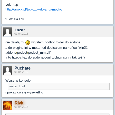
Luki, łap
http://amxx.pl/topic...y-do-amx-mod-x/
tu działa link
kazar
01.04.2015
nie działą mi
wgrałem podbot folder do addons
a do plugins.ini w metamod dopisałem na końcu "
win32
addons
/
podbot
/
podbot_mm
.
dll"
a to trzeba też do addons/config/plugins.ini i tak też ?
Puchate
01.04.2015
Wpisz w konsolę
meta list
i pokaż co się wyświetliło
Rivit
01.04.2015