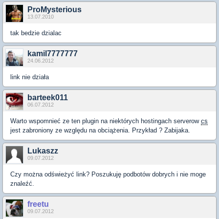
ProMysterious
13.07.2010
tak bedzie dzialac
kamil7777777
24.06.2012
link nie działa
barteek011
06.07.2012
Warto wspomnieć ze ten plugin na niektórych hostingach serverow
cs
jest zabroniony ze względu na obciążenia. Przykład ? Zabijaka.
Lukaszz
09.07.2012
Czy można odświeżyć link? Poszukuję podbotów dobrych i nie moge
znaleźć.
freetu
09.07.2012