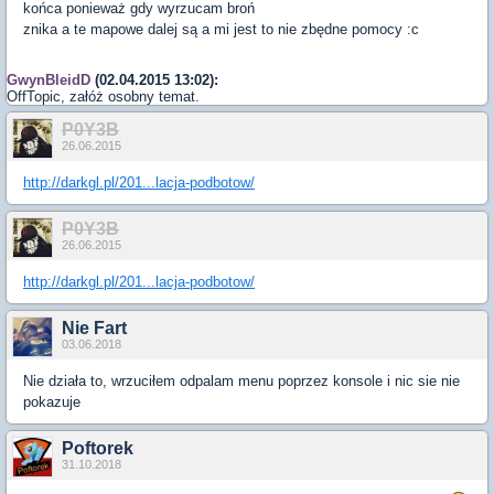
końca ponieważ gdy wyrzucam broń
znika a te mapowe dalej są a mi jest to nie zbędne pomocy :c
GwynBleidD
(02.04.2015 13:02):
OffTopic, załóż osobny temat.
P0Y3B
26.06.2015
http://darkgl.pl/201...lacja-podbotow/
P0Y3B
26.06.2015
http://darkgl.pl/201...lacja-podbotow/
Nie Fart
03.06.2018
Nie działa to, wrzuciłem odpalam menu poprzez konsole i nic sie nie
pokazuje
Poftorek
31.10.2018