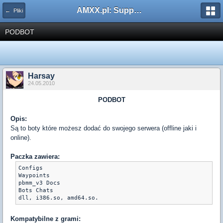
AMXX.pl: Support AMX Mod X i SourceMod
← Pliki
PODBOT
Harsay
24.05.2010
PODBOT
Opis:
Są to boty które możesz dodać do swojego serwera (offline jaki i
online).
Paczka zawiera:
Configs

Waypoints

pbmm_v3 Docs

Bots Chats

Kompatybilne z grami: