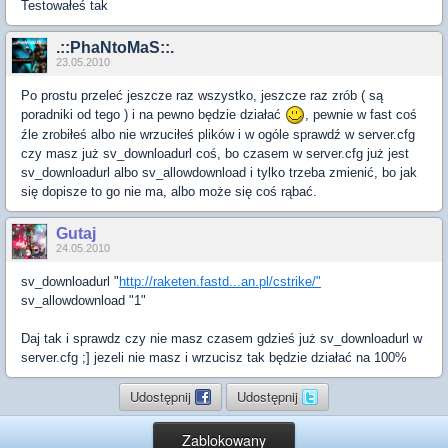
Testowałeś tak
.::PhaNtoMaS::.
23.05.2010
Po prostu przeleć jeszcze raz wszystko, jeszcze raz zrób ( są
poradniki od tego ) i na pewno będzie działać
, pewnie w fast coś
źle zrobiłeś albo nie wrzuciłeś plików i w ogóle sprawdź w server.cfg
czy masz już sv_downloadurl coś, bo czasem w server.cfg już jest
sv_downloadurl albo sv_allowdownload i tylko trzeba zmienić, bo jak
się dopisze to go nie ma, albo może się coś rąbać.
Gutaj
24.05.2010
sv_downloadurl "
http://raketen.fastd...an.pl/cstrike/"
sv_allowdownload "1"
Daj tak i sprawdz czy nie masz czasem gdzieś już sv_downloadurl w
server.cfg ;] jezeli nie masz i wrzucisz tak będzie działać na 100%
Udostępnij
Udostępnij
Zablokowany