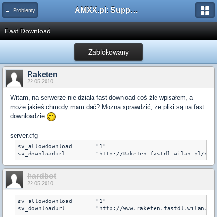
AMXX.pl: Support AMX Mod X i SourceMod
← Problemy
Fast Download
Zablokowany
Raketen
22.05.2010
Witam, na serwerze nie działa fast download coś źle wpisałem, a
może jakieś chmody mam dać? Można sprawdzić, że pliki są na fast
downloadzie
server.cfg
sv_allowdownload       "1"

sv_downloadurl         "http://Raketen.fastdl.wilan.pl/cst
hardbot
22.05.2010
sv_allowdownload       "1"

sv_downloadurl         "http://www.raketen.fastdl.wilan.pl