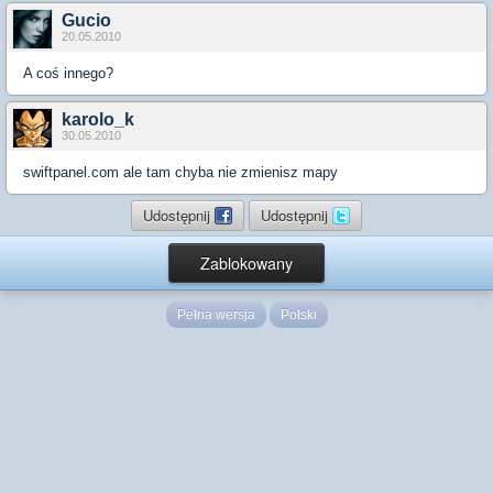
Gucio
20.05.2010
A coś innego?
karolo_k
30.05.2010
swiftpanel.com ale tam chyba nie zmienisz mapy
Udostępnij
Udostępnij
Zablokowany
Pełna wersja
Polski