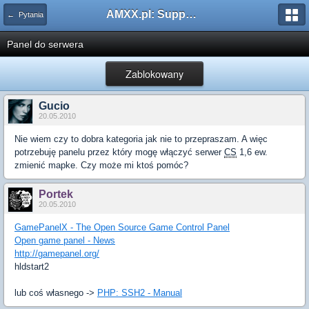
AMXX.pl: Support AMX Mod X i SourceMod
← Pytania
Panel do serwera
Zablokowany
Gucio
20.05.2010
Nie wiem czy to dobra kategoria jak nie to przepraszam. A więc
potrzebuję panelu przez który mogę włączyć serwer
CS
1,6 ew.
zmienić mapke. Czy może mi ktoś pomóc?
Portek
20.05.2010
GamePanelX - The Open Source Game Control Panel
Open game panel - News
http://gamepanel.org/
hldstart2
lub coś własnego ->
PHP: SSH2 - Manual