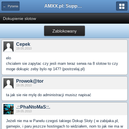
AMXX.pl: Support AMX Mod X i SourceMod
← Pytania
Dokupienie slotow
Zablokowany
Cepek
19.05.2010
elo
chcialem sie zapytac czy jesli mam teraz serwa na 8 slotow to czy
moge dokupic zeby bylo np 14?? (postrzelaj.pl)
Prowok@tor
19.05.2010
ta jak sie nie mylę do administracji musisz napisać
.::PhaNtoMaS::.
19.05.2010
Jeżeli nie ma w Panelu czegoś takiego Dokup Sloty ( w zabijaka.pl,
gamepix, i paru jeszcze hostingach to widziałem, nom to jak nie ma w