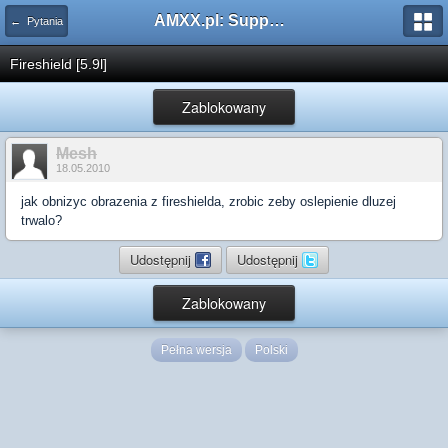
AMXX.pl: Support AMX Mod X i SourceMod
← Pytania
Fireshield [5.9l]
Zablokowany
Mesh
18.05.2010
jak obnizyc obrazenia z fireshielda, zrobic zeby oslepienie dluzej
trwalo?
Udostępnij
Udostępnij
Zablokowany
Pełna wersja
Polski