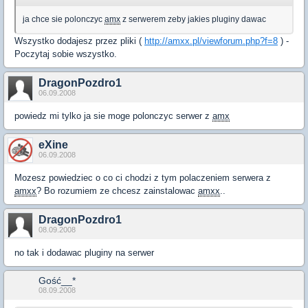
ja chce sie polonczyc
amx
z serwerem zeby jakies pluginy dawac
Wszystko dodajesz przez pliki (
http://amxx.pl/viewforum.php?f=8
) -
Poczytaj sobie wszystko.
DragonPozdro1
06.09.2008
powiedz mi tylko ja sie moge polonczyc serwer z
amx
eXine
06.09.2008
Mozesz powiedziec o co ci chodzi z tym polaczeniem serwera z
amxx
? Bo rozumiem ze chcesz zainstalowac
amxx
..
DragonPozdro1
08.09.2008
no tak i dodawac pluginy na serwer
Gość__*
08.09.2008