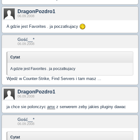
DragonPozdro1
06.09.2008
A gdzie jest Favorites . ja poczatkujacy
Gość__*
06.09.2008
Cytat
A gdzie jest Favorites . ja poczatkujacy
Wjedź w Counter-Strike, Find Servers i tam masz ...
DragonPozdro1
06.09.2008
ja chce sie polonczyc
amx
z serwerem zeby jakies pluginy dawac
Gość__*
06.09.2008
Cytat