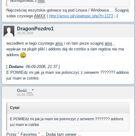
skonfigurować z
hlds
Najcześciej wszytskie gotowce są pod Linuxa / Windowsa ... Ściągnij
sobie czystego
AMXX
(
http://amxx.pl/viewtopic.php?t=1373
;-)
DragonPozdro1
06.09.2008
wszedłem w tego czystego
amx
i on tam pisze sciągnij
amx
,
wypkuje na plupit pliki i addons daj do cstrike a tam nigdzie nie ma
addons
[
Dodano
: 06-09-2008, 21:37
]
E POWIEdz mi jak ja mam sie polonczyc z serwerm ??????? addons
juz mam w cstrike
Gość__*
06.09.2008
Cytat
E POWIEdz mi jak ja mam sie polonczyc z serwerm ??????? addons
juz mam w cstrike
Przez " Favorites " ... Dodaj tam serwer ...