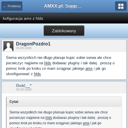
AMXX.pl: Support AMX Mod X i SourceMod
← Problemy
kofiguracja amx z hlds
Zablokowany
DragonPozdro1
06.09.2008
Siema wszystkich nie długo planuje kupic sobie serwa ale chce
pocwiczyc najpierw na
hlds
dodawac pluginy i tak dalej . proszę o
pomoc krok po kroku co mam sciągnac jakiego
amx
i jak go
skonfigurować z
hlds
Gość__*
06.09.2008
Cytat
Siema wszystkich nie długo planuje kupic sobie serwa ale chce
pocwiczyc najpierw na
hlds
dodawac pluginy i tak dalej . proszę o
pomoc krok po kroku co mam sciągnac jakiego
amx
i jak go