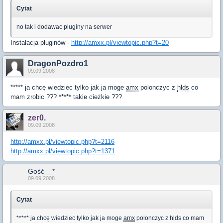
Cytat
no tak i dodawac pluginy na serwer
Instalacja pluginów -
http://amxx.pl/viewtopic.php?t=20
DragonPozdro1
09.09.2008
***** ja chcę wiedziec tylko jak ja moge
amx
polonczyc z
hlds
co
mam zrobic ??? ***** takie cieżkie ???
zer0.
09.09.2008
http://amxx.pl/viewtopic.php?t=2116
http://amxx.pl/viewtopic.php?t=1371
Gość__*
09.09.2008
Cytat
***** ja chcę wiedziec tylko jak ja moge
amx
polonczyc z
hlds
co mam