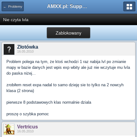
AMXX.pl: Support AMX Mod X i SourceMod
← Problemy
Nie czyta lvla
Zablokowany
Złotówka
16.05.2010
Problem polega na tym, że ktoś wchodzi 1 raz nabija lvl po zmianie
mapy w bazie danych jest wpis exp wbity ale już nie wczytuje mu lvla
do paska niżej...
zrobiłem reset expa nadal to samo dzieję sie to tylko na 2 nowcyh
klasa (2 strona)
pierwsze 8 podstawowych klas normalnie dziala
proszę o szybka pomoc
Vertricus
16.05.2010