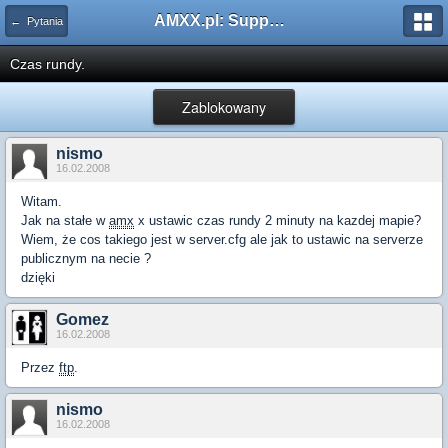
AMXX.pl: Support AMX Mod X i SourceMod
← Pytania
Czas rundy.
Zablokowany
nismo
16.02.2008
Witam.
Jak na stałe w
amx
x ustawic czas rundy 2 minuty na kazdej mapie?
Wiem, że cos takiego jest w server.cfg ale jak to ustawic na serverze
publicznym na necie ?
dzięki
Gomez
16.02.2008
Przez
ftp
.
nismo
16.02.2008