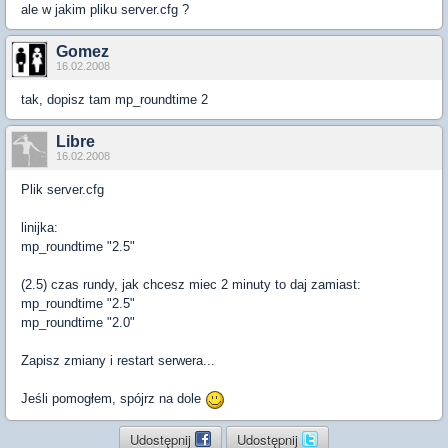
ale w jakim pliku server.cfg ?
Gomez
16.02.2008
tak, dopisz tam mp_roundtime 2
Libre
16.02.2008
Plik server.cfg
linijka:
mp_roundtime "2.5"
(2.5) czas rundy, jak chcesz miec 2 minuty to daj zamiast:
mp_roundtime "2.5"
mp_roundtime "2.0"
Zapisz zmiany i restart serwera...
Jeśli pomogłem, spójrz na dole
Udostępnij
Udostępnij