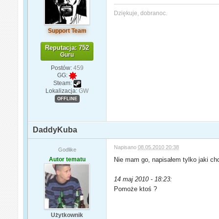
Dziękuje, dobranoc.
Support Team
Reputacja: 752
Guru
Postów:
459
GG:
Steam:
Lokalizacja:
GW
OFFLINE
DaddyKuba
Napisano
08.05.2010 20:38
Godlike
Autor tematu
Nie mam go, napisałem tylko jaki ch
14 maj 2010 - 18:23:
Pomoże ktoś ?
Użytkownik