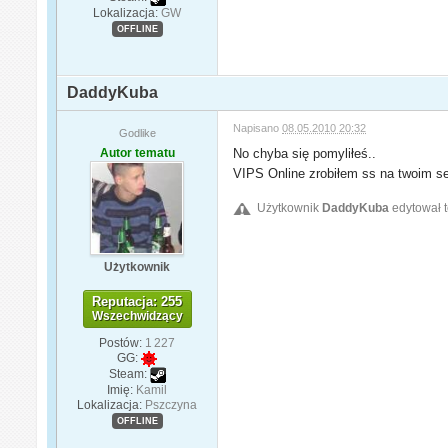
Lokalizacja:
GW
OFFLINE
DaddyKuba
Napisano
08.05.2010 20:32
Godlike
Autor tematu
No chyba się pomyliłeś..
VIPS Online zrobiłem ss na twoim se
Użytkownik
DaddyKuba
edytował t
Użytkownik
Reputacja: 255
Wszechwidzący
Postów:
1 227
GG:
Steam:
Imię:
Kamil
Lokalizacja:
Pszczyna
OFFLINE