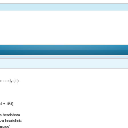
ie o edycje)
FB + SG)
za headshota
 za headshota
amage)