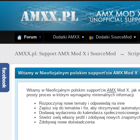
Forum
Dodatki AMXX
Dodatki SourceMod
AMXX.pl: Support AMX Mod X i SourceMod
→
Scri
Witamy w Nieoficjalnym polskim support'cie AMX Mod X
Witamy w Nieoficjalnym polskim support'cie
AMX
Mod X, jak w
prosty proces w którym wymagamy minimalnych informacji.
Rozpoczynaj nowe tematy i odpowiedaj na inne
Zapisz się do tematów i for, aby otrzymywać automatyc
Dodawaj wydarzenia do kalendarza społecznościowego
Stwórz swój własny profil i zdobywaj nowych znajomyc
Zdobywaj nowe doświadczenia