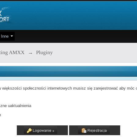
Inne
pting AMXX
→
Pluginy
 większości społeczności internetowych musisz się zarejestrować aby móc od
zne uaktualnienia
h