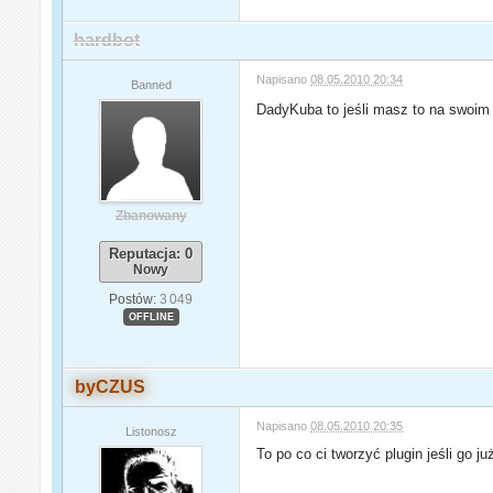
hardbot
Napisano
08.05.2010 20:34
Banned
DadyKuba to jeśli masz to na swoim 
Zbanowany
Reputacja: 0
Nowy
Postów:
3 049
OFFLINE
byCZUS
Napisano
08.05.2010 20:35
Listonosz
To po co ci tworzyć plugin jeśli go 