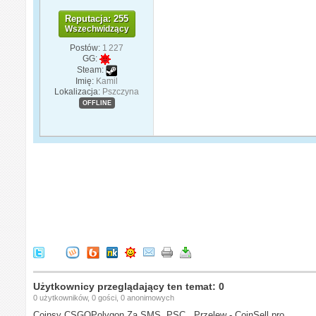
Reputacja: 255
Wszechwidzący
Postów:
1 227
GG:
Steam:
Imię:
Kamil
Lokalizacja:
Pszczyna
OFFLINE
Użytkownicy przeglądający ten temat: 0
0 użytkowników, 0 gości, 0 anonimowych
Coinsy CSGOPolygon Za SMS, PSC , Przelew - CoinSell.pro