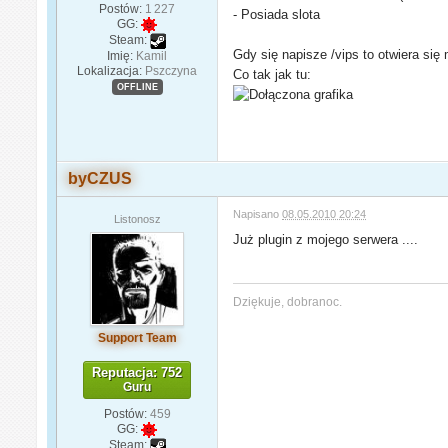
Postów:
1 227
- Posiada slota
GG:
Steam:
Gdy się napisze /vips to otwiera się
Imię:
Kamil
Lokalizacja:
Pszczyna
Co tak jak tu:
OFFLINE
byCZUS
Napisano
08.05.2010 20:24
Listonosz
Już plugin z mojego serwera ....
Dziękuje, dobranoc.
Support Team
Reputacja: 752
Guru
Postów:
459
GG:
Steam: