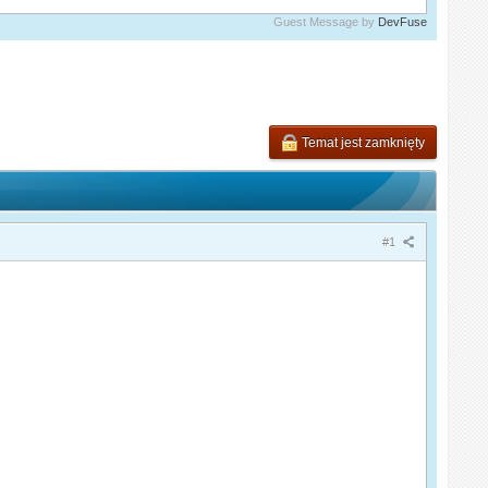
Guest Message by
DevFuse
Temat jest zamknięty
#1