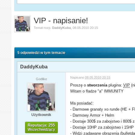
VIP - napisanie!
Temat rozp.
DaddyKuba
,
08.05.2010 20:15
5 odpowiedzi w tym temacie
DaddyKuba
Napisano
08.05.2010 20:15
Godlike
Proszę o
stworzenia
plugina:
VIP
(n
Witam o fladze "a" IMMUNITY
Ma posiadać:
- Darmowe granaty xo runde (HE + 
Użytkownik
- Darmowy Armor + Helm
- Dostaje 300$ za zabojstwo i 800$ 
Reputacja: 255
- Dostaje 10HP za zabojstwo i 15HP
Wszechwidzący
- Widzi zadawane obrazenia (bulletd