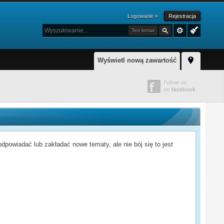
Logowanie »
Rejestracja
Ten temat
Wyświetl nową zawartość
powiadać lub zakładać nowe tematy, ale nie bój się to jest