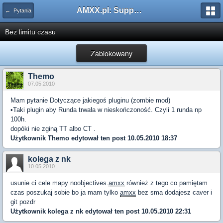
AMXX.pl: Support AMX Mod X i SourceMod
← Pytania
Bez limitu czasu
Zablokowany
Themo
07.05.2010
Mam pytanie Dotyczące jakiegoś pluginu (zombie mod)
•Taki plugin aby Runda trwała w nieskończoność. Czyli 1 runda np
100h.
dopóki nie zginą TT albo CT .
Użytkownik
Themo
edytował ten post 10.05.2010 18:37
kolega z nk
10.05.2010
usunie ci cele mapy noobjectives.
amxx
również z tego co pamiętam
czas poszukaj sobie bo ja mam tylko
amxx
bez sma dodajesz caver i
git pozdr
Użytkownik
kolega z nk
edytował ten post 10.05.2010 22:31