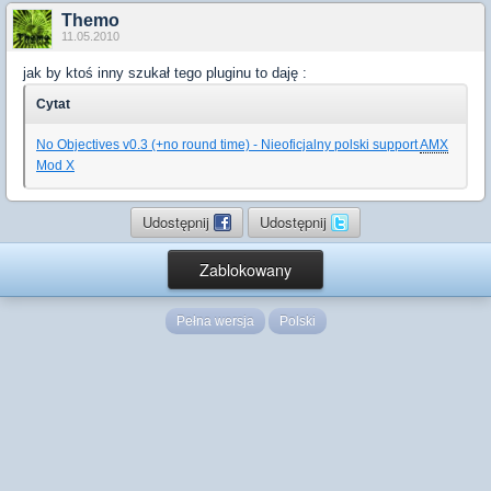
Themo
11.05.2010
jak by ktoś inny szukał tego pluginu to daję :
Cytat
No Objectives v0.3 (+no round time) - Nieoficjalny polski support
AMX
Mod X
Udostępnij
Udostępnij
Zablokowany
Pełna wersja
Polski