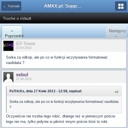
AMXX.pl: Support AMX Mod X i SourceMod
← Tutoriale
Troche o nVault
«
Następny
Poprzedni
»
GT Team
17.04.2013
Sorka za odkop, ale po co w funkcji wczytywania formatować
vaultdata ?
sebul
17.04.2013
PaTrIcKx, dnia 17 Kwie 2013 - 12:58, napisał:
Sorka za odkop, ale po co w funkcji wczytywania formatować vaultdata
?
Oczywiście nie trzeba tego robić, dlatego też w pierwszym poście
tego nie ma, tylko jedynie w jakimś innym poście ktoś to robi.