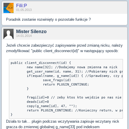
Fili:P
01.05.2013
Poradnik zostanie rozwinięty o pozostałe funkcje ?
Mister Silenzo
14.01.2014
Jeżeli chcecie zabezpieczyć zapisywanie przed zmianą nicku, należy
zmodyfikować "public client_disconnect(id)" w następujący sposób:
public client_disconnect(id) {

	new name[32]; //Dodajemy nowa zmienna na nick

	get_user_name(id, name, 31); //Pobieramy nick gracza i zapisujemy go do stworzonej zmiennej

	if(equal(name, g_name[id]) { //Sprawdzamy, czy pobrany nick gracza jest taki sam jak wczytany, jeżeli tak to zapisujemy dane gracza

		save_frags(id)

		return PLUGIN_CONTINUE;

	}

	fragi[id]=0 // zeby ktos kto wejdzie po nas nie mial naszych fragow zapisanych w tablicy

	deads[id]=0

	copy(g_name[id], 47, "");

	return PLUGIN_CONTINUE; //Konieczny return, w przeciwnym wypadku plugin powie nam, iż "public client_disconnect" powinien zwracać jakąś wartość :D

}
Działa to tak... plugin podczas wczytywania zapisuje wczytany nick
gracza do zmiennej globalnej g_name[33] pod indeksem