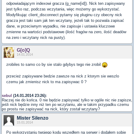
odpowiadającym indexowi gracza (g_name[id]). Nick ten zapisywany
jest tylko raz, podczas wczytania, więc możemy go wykorzystać.
Modyfikując client_disconnect pytamy się pluginu czy obecny nick
gracza jest taki sam jak ten wczytany, jeżeli tak to pozwala zapisać
dane, w przeciwnym wypadku, nie zapisuje i ustawia kluczowe
zmienne na wartości podstawowe (ilość fragów na zero, ilość deadów
na zero i wczytany nick na pusty).
G[o]Q
14.01.2014
zrobiles to samo co by sie stalo gdybys tego nie zrobil
przecież zapisywane bedzie zawsze na nick z ktorym sie weszlo
czemu jak zmienisz nick to ma zapisywac 0 ?
sebul
(14.01.2014 23:26):
Raczej nie do końca. 0 nie będzie zapisywać tylko w ogóle nic nie zapisze,
jeśli nick będzie inny niż ten po wczytaniu, ale w takim przypadku czemu
po prostu nie zapisywać na nick, który został wczytany?
Mister Silenzo
15.01.2014
Po wykorzystaniu twojego kodu wszedłem na serwer i dodałem sobie