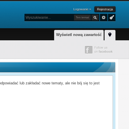
Logowanie »
Rejestracja
Ten temat
Wyświetl nową zawartość
powiadać lub zakładać nowe tematy, ale nie bój się to jest