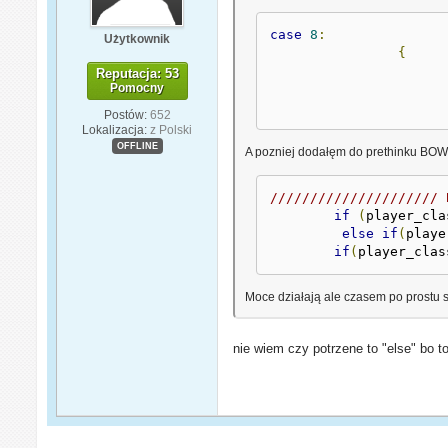
case
8
:
Użytkownik
{
Reputacja: 53
Pomocny
Postów:
652
Lokalizacja:
z Polski
OFFLINE
A pozniej dodałęm do prethinku BO
///////////////////// 
if
(
player_cla
else
if
(
playe
if
(
player_clas
Moce działają ale czasem po prostu 
nie wiem czy potrzene to "else" bo t