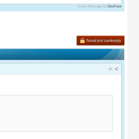
Guest Message by
DevFuse
Temat jest zamknięty
#1