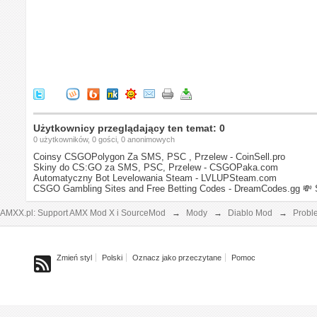
Użytkownicy przeglądający ten temat: 0
0 użytkowników, 0 gości, 0 anonimowych
Coinsy CSGOPolygon Za SMS, PSC , Przelew - CoinSell.pro
Skiny do CS:GO za SMS, PSC, Przelew - CSGOPaka.com
Automatyczny Bot Levelowania Steam - LVLUPSteam.com
CSGO Gambling Sites and Free Betting Codes - DreamCodes.gg
💸 
AMXX.pl: Support AMX Mod X i SourceMod
→
Mody
→
Diablo Mod
→
Probl
Zmień styl
Polski
Oznacz jako przeczytane
Pomoc