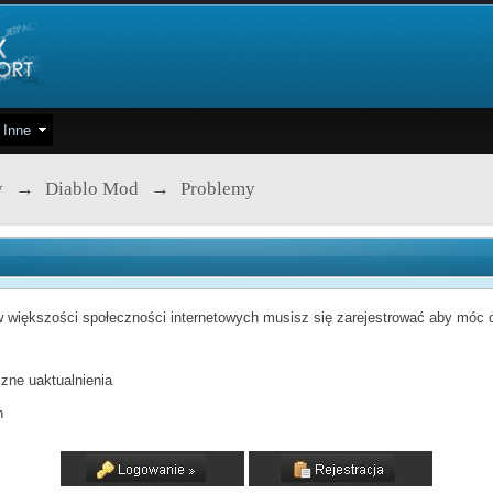
Inne
y
→
Diablo Mod
→
Problemy
 większości społeczności internetowych musisz się zarejestrować aby móc od
zne uaktualnienia
h