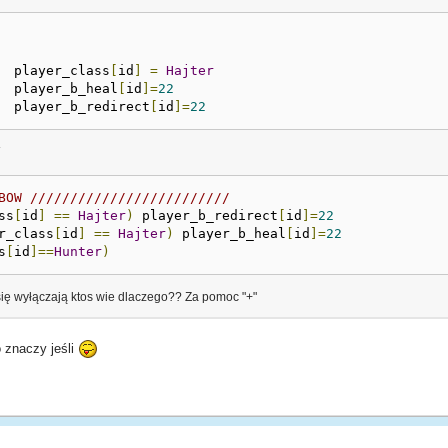
			player_class
[
id
]
=
Hajter
			player_b_heal
[
id
]=
22
			player_b_redirect
[
id
]=
22
W
BOW /////////////////////////
ss
[
id
]
==
Hajter
)
 player_b_redirect
[
id
]=
22
r_class
[
id
]
==
Hajter
)
 player_b_heal
[
id
]=
22
s
[
id
]==
Hunter
)
się wyłączają ktos wie dlaczego?? Za pomoc "+"
o znaczy jeśli