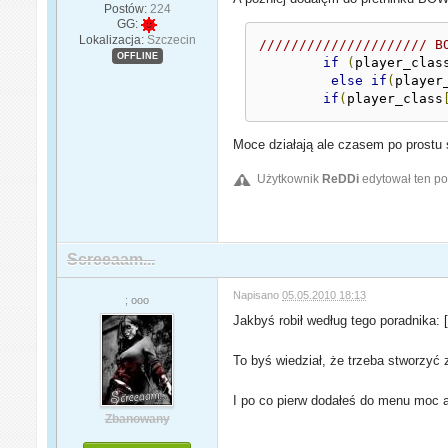
Postów:
224
GG:
Lokalizacja:
Szczecin
///////////////////// B
OFFLINE
if
(
player_clas
else
if
(
player
if
(
player_class
Moce działają ale czasem po prostu 
Użytkownik
ReDDi
edytował ten po
Screeaam...
Napisano
05.05.2010 18:13
; ooo
Jakbyś robił według tego poradnika:
To byś wiedział, że trzeba stworzyć z
I po co pierw dodałeś do menu moc 
Zbanowany