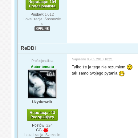
Reputacja: 154
Profesjonalista
Postów:
1 012
Lokalizacja:
Sosnowie
c
OFFLINE
ReDDi
Napisano
05.05.2010 18:21
Profesjonalista
Autor tematu
Tylko że ja tego nie rozumiem
tak samo twojego pytania
Użytkownik
Reputacja: 13
Początkujący
Postów:
224
GG:
Lokalizacja:
Szczecin