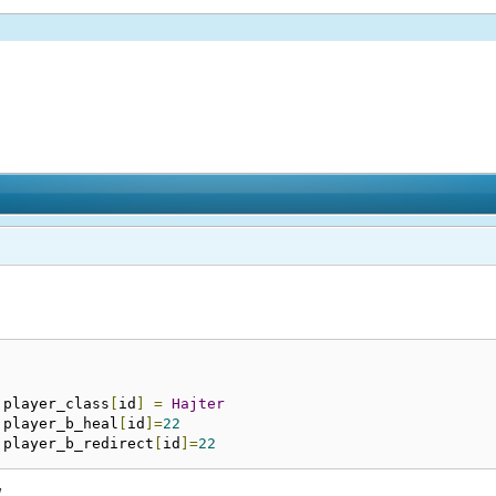
			player_class
[
id
]
=
Hajter
			player_b_heal
[
id
]=
22
			player_b_redirect
[
id
]=
22
W