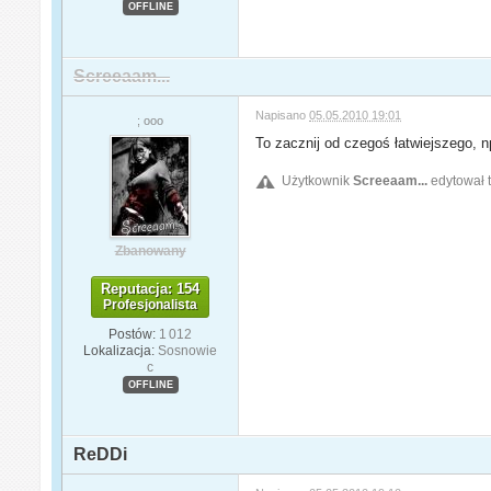
OFFLINE
Screeaam...
Napisano
05.05.2010 19:01
; ooo
To zacznij od czegoś łatwiejszego, n
Użytkownik
Screeaam...
edytował t
Zbanowany
Reputacja: 154
Profesjonalista
Postów:
1 012
Lokalizacja:
Sosnowie
c
OFFLINE
ReDDi