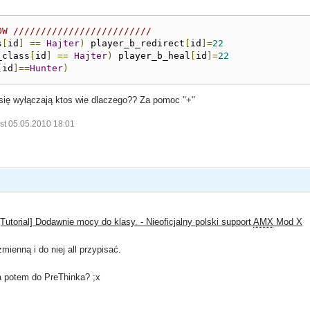
OW /////////////////////////
s
[
id
]
==
Hajter
)
 player_b_redirect
[
id
]=
22
_class
[
id
]
==
Hajter
)
 player_b_heal
[
id
]=
22
[
id
]==
Hunter
)
się wyłączają ktos wie dlaczego?? Za pomoc "+"
st 05.05.2010 18:01
[Tutorial] Dodawnie mocy do klasy. - Nieoficjalny polski support
AMX
Mod X
mienną i do niej all przypisać.
a potem do PreThinka? ;x