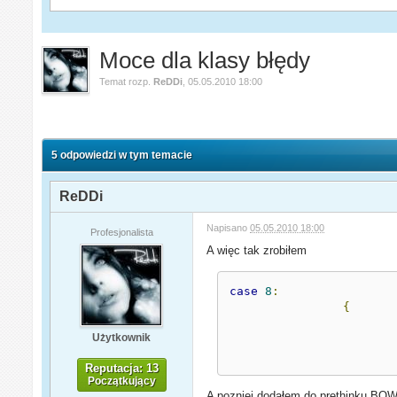
Moce dla klasy błędy
Temat rozp.
ReDDi
,
05.05.2010 18:00
5 odpowiedzi w tym temacie
ReDDi
Napisano
05.05.2010 18:00
Profesjonalista
A więc tak zrobiłem
case
8
:
{
Użytkownik
Reputacja: 13
Początkujący
A pozniej dodałęm do prethinku BO