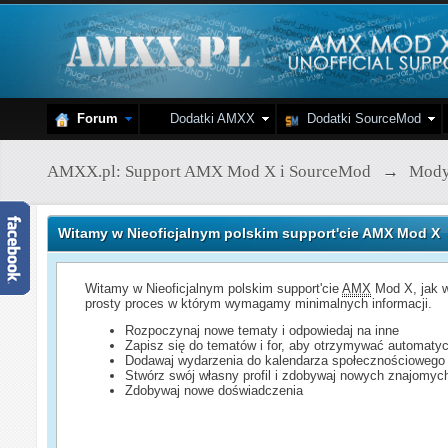
Forum
Dodatki AMXX
Dodatki SourceMod
AMXX.pl: Support AMX Mod X i SourceMod
→
Mod
Witamy w Nieoficjalnym polskim support'cie AMX Mod X
Witamy w Nieoficjalnym polskim support'cie
AMX
Mod X, jak w
prosty proces w którym wymagamy minimalnych informacji.
Rozpoczynaj nowe tematy i odpowiedaj na inne
Zapisz się do tematów i for, aby otrzymywać automatyc
Dodawaj wydarzenia do kalendarza społecznościowego
Stwórz swój własny profil i zdobywaj nowych znajomyc
Zdobywaj nowe doświadczenia