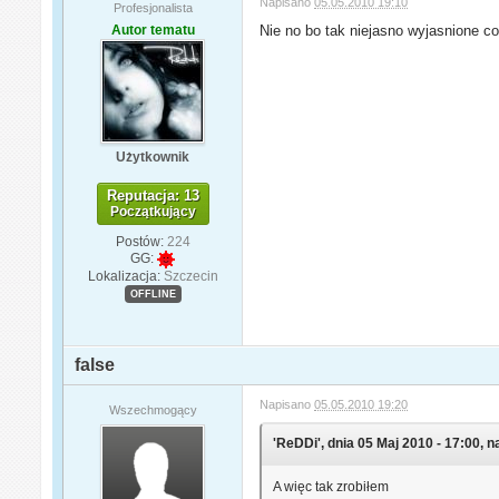
Napisano
05.05.2010 19:10
Profesjonalista
Autor tematu
Nie no bo tak niejasno wyjasnione c
Użytkownik
Reputacja: 13
Początkujący
Postów:
224
GG:
Lokalizacja:
Szczecin
OFFLINE
false
Napisano
05.05.2010 19:20
Wszechmogący
'ReDDi', dnia 05 Maj 2010 - 17:00, n
A więc tak zrobiłem