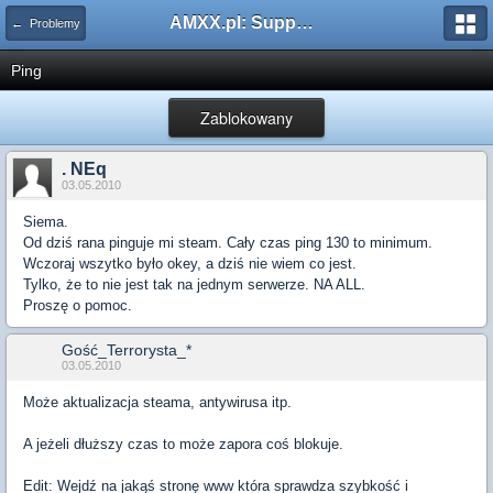
AMXX.pl: Support AMX Mod X i SourceMod
← Problemy
Ping
Zablokowany
. NEq
03.05.2010
Siema.
Od dziś rana pinguje mi steam. Cały czas ping 130 to minimum.
Wczoraj wszytko było okey, a dziś nie wiem co jest.
Tylko, że to nie jest tak na jednym serwerze. NA ALL.
Proszę o pomoc.
Gość_Terrorysta_*
03.05.2010
Może aktualizacja steama, antywirusa itp.
A jeżeli dłuższy czas to może zapora coś blokuje.
Edit: Wejdź na jakąś stronę www która sprawdza szybkość i