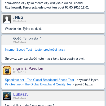
sprawdzisz czy tylko steam czy wszystko wolno "chodzi".
Użytkownik
Terrorysta
edytował ten post 03.05.2010 12:01
. NEq
03.05.2010
Właśnie nie. Tylko od dziś.
Gość_Terrorysta_*
03.05.2010
Internet Speed Test - tester prędkości łącza
Sprawdź czy szybkość netu masz taka jaka powinna być.
mgr inż. Pavulon
03.05.2010
Speedtest.net - The Global Broadband Speed Test
- szybkość łącza
Pingtest.net - The Global Broadband Quality Test
- jakość łącza
Lukasz5
03.05.2010
Net dzielisz z kimś czy masz sam?