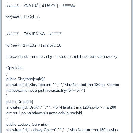
###### -- ZNAJDŹ [ 4 RAZY ] -- ######
for(new i=1;i<9;i++)
###### -- ZAMIEŃ NA -- ######
for(new i=1;i<10;i++) ma być 16
I teraz chodzi mi o to żeby mi ktoś to zrobił i dorobił kilka rzeczy
Opis klas:
}
public Skrytobojca(id){
showitem(id,"Skrytobojca"," "," ","<br>Na start ma 130hp, <br>po
naladowaniu noza jest niewidzialny<br><br>")
}
public Druid(id){
showitem(id,"Druid"," "," ","<br>Na start ma 120hp,<br> ma 200
armoru i po naladowaniu noza odbija pociski
}
public Lodowy Golem(id){
showitem(id,"Lodowy Golem"," "," ","<br>Na start ma 180hp,<br>