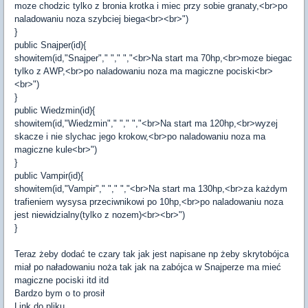
moze chodzic tylko z bronia krotka i miec przy sobie granaty,<br>po
naladowaniu noza szybciej biega<br><br>")
}
public Snajper(id){
showitem(id,"Snajper"," "," ","<br>Na start ma 70hp,<br>moze biegac
tylko z AWP,<br>po naladowaniu noza ma magiczne pociski<br>
<br>")
}
public Wiedzmin(id){
showitem(id,"Wiedzmin"," "," ","<br>Na start ma 120hp,<br>wyzej
skacze i nie slychac jego krokow,<br>po naladowaniu noza ma
magiczne kule<br>")
}
public Vampir(id){
showitem(id,"Vampir"," "," ","<br>Na start ma 130hp,<br>za każdym
trafieniem wysysa przeciwnikowi po 10hp,<br>po naladowaniu noza
jest niewidzialny(tylko z nozem)<br><br>")
}
Teraz żeby dodać te czary tak jak jest napisane np żeby skrytobójca
miał po naładowaniu noża tak jak na zabójca w Snajperze ma mieć
magiczne pociski itd itd
Bardzo bym o to prosił
Link do pliku