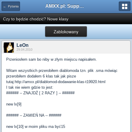
AMXX.pl: Support AMX Mod X i SourceMod
← Pytania
Czy to będzie chodzić? Nowe klasy
Zablokowany
LeOn
29.04.2010
Przeniosłem sam bo niby w złym miejscu napisałem.
Witam wszystkich przerobiłem diablomoda tzn. plik .sma mówiąc
przerobiłem dodałem 6 klas tak jak pisze
tutaj:http://amxx.pl/diablomod-dodawanie-klas-t19920.html
I tak nie wiem gdzie to jest:
###### -- ZNAJDŹ [ 2 RAZY ] -- ######
new lx[9]
###### -- ZAMIEŃ NA -- ######
new lx[10] w moim pliku ma być15