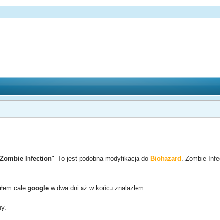
"
Zombie Infection
". To jest podobna modyfikacja do
Biohazard
. Zombie Infe
ałem całe
google
w dwa dni aż w końcu znalazłem.
ny.