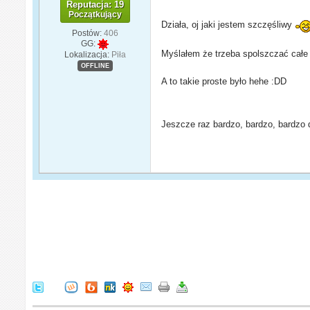
Reputacja: 19
Początkujący
Działa, oj jaki jestem szczęśliwy
Postów:
406
GG:
Myślałem że trzeba spolszczać cał
Lokalizacja:
Piła
OFFLINE
A to takie proste było hehe :DD
Jeszcze raz bardzo, bardzo, bardzo 