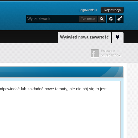
Logowanie »
Rejestracja
Ten temat
Wyświetl nową zawartość
powiadać lub zakładać nowe tematy, ale nie bój się to jest