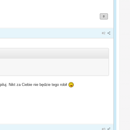
0
#2
luj. Nikt za Ciebie nie będzie tego robił
#3