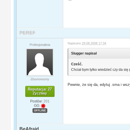
PEREF
Napisano
29.08.2008 17:34
Profesjonalista
Slugger napisał
Cześć.
Chciał bym tylko wiedzieć czy da się
Zbanowany
Pewnie, że się da, edytuj .sma i wsz
Reputacja: 27
Życzliwy
Postów:
201
GG:
OFFLINE
BeAfraid