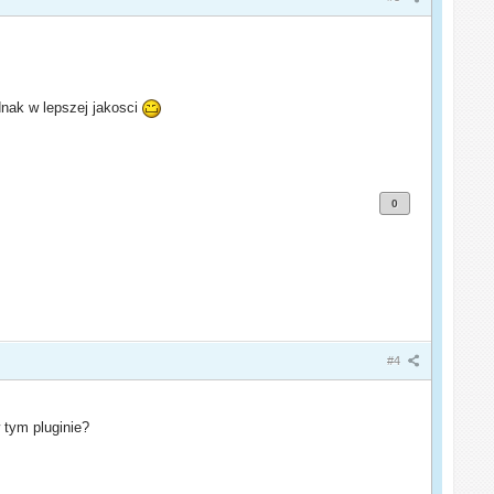
nak w lepszej jakosci
0
#4
 tym pluginie?