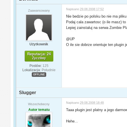
Napisano
29.08.2008 17:52
Zaawansowany
Nie bedzie po polsku bo nie ma plik
Podaj cala zawartosc (o ile masz) to 
Lepiej zainstaluj na serwa Zombie P
@UP
Użytkownik
O ile sie dobrze orientuje ten plugin je
Reputacja: 24
Życzliwy
Postów:
125
Lokalizacja:
Południe
OFFLINE
Slugger
Napisano
29.08.2008 18:48
Wszechobecny
Autor tematu
Taaa plugin jest platny a jego darmo
Hehe...