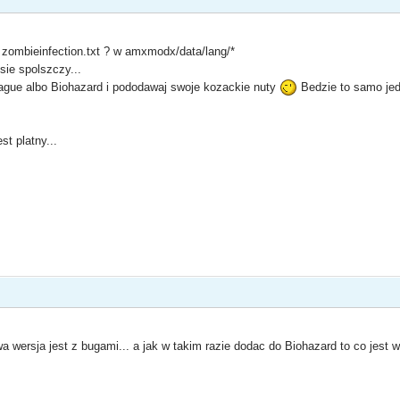
u zombieinfection.txt ? w amxmodx/data/lang/*
sie spolszczy...
lague albo Biohazard i pododawaj swoje kozackie nuty
Bedzie to samo jed
st platny...
wa wersja jest z bugami... a jak w takim razie dodac do Biohazard to co jest w