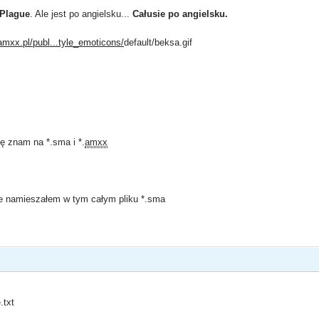
Plague
. Ale jest po angielsku...
Całusie po angielsku.
/amxx.pl/publ...tyle_emoticons/
default/beksa.gif
ię znam na *.sma i *.
amxx
ie namieszałem w tym całym pliku *.sma
.txt
.