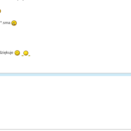
e *.sma
dziękuje