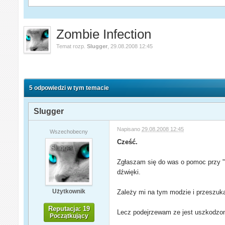
Zombie Infection
Temat rozp.
Slugger
,
29.08.2008 12:45
5 odpowiedzi w tym temacie
Slugger
Napisano
29.08.2008 12:45
Wszechobecny
Cześć.
Zgłaszam się do was o pomoc przy 
dźwięki.
Użytkownik
Zależy mi na tym modzie i przeszuk
Reputacja: 19
Lecz podejrzewam ze jest uszkodzo
Początkujący