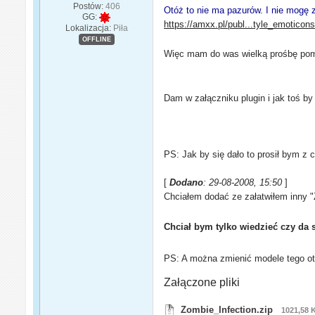
Postów:
406
Otóż to nie ma pazurów. I nie mogę z
GG:
https://amxx.pl/publ...tyle_emoticons
Lokalizacja:
Piła
OFFLINE
Więc mam do was wielką prośbę pomóż
Dam w załączniku plugin i jak toś by
PS: Jak by się dało to prosił bym z
[
Dodano
: 29-08-2008, 15:50
]
Chciałem dodać ze załatwiłem inny "Z
Chciał bym tylko wiedzieć czy da 
PS: A można zmienić modele tego ot
Załączone pliki
Zombie_Infection.zip
1021,58 