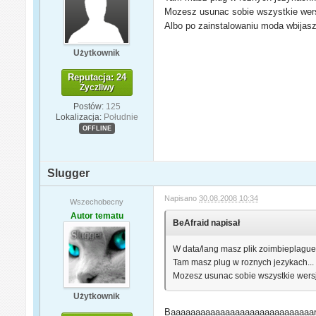
Mozesz usunac sobie wszystkie wersj
Albo po zainstalowaniu moda wbijasz
Użytkownik
Reputacja: 24
Życzliwy
Postów:
125
Lokalizacja:
Południe
OFFLINE
Slugger
Napisano
30.08.2008 10:34
Wszechobecny
Autor tematu
BeAfraid napisał
W data/lang masz plik zoimbieplague.
Tam masz plug w roznych jezykach...
Mozesz usunac sobie wszystkie wersj
Użytkownik
Baaaaaaaaaaaaaaaaaaaaaaaaaaaaardz