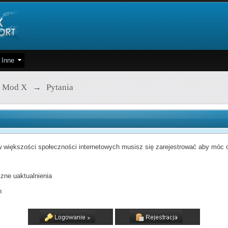
Inne
 Mod X
→
Pytania
 większości społeczności internetowych musisz się zarejestrować aby móc od
zne uaktualnienia
h