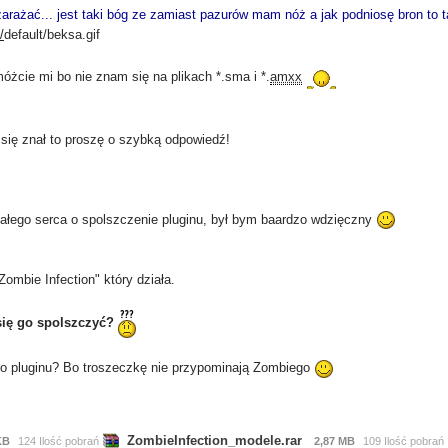
arażać... jest taki bóg ze zamiast pazurów mam nóż a jak podniosę bron to ta
/
default/beksa.gif
cie mi bo nie znam się na plikach *.sma i *.
amxx
 się znał to proszę o szybką odpowiedź!
 całego serca o spolszczenie pluginu, był bym baardzo wdzięczny
ombie Infection" który działa.
się go spolszczyć?
o pluginu? Bo troszeczkę nie przypominają Zombiego
ZombieInfection_modele.rar
KB
124 Ilość pobrań
2,87 MB
109 Ilość pobrań