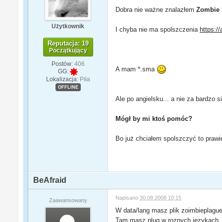
Dobra nie ważne znalazłem
Zombie 
Użytkownik
I chyba nie ma spolszczenia
https:/
Reputacja: 19
Początkujący
Postów:
406
A mam *.sma
GG:
Lokalizacja:
Piła
OFFLINE
Ale po angielsku... a nie za bardzo s
Mógł by mi ktoś pomóc?
Bo już chciałem spolszczyć to praw
BeAfraid
Napisano
30.08.2008 10:15
Zaawansowany
W data/lang masz plik zoimbieplague
Tam masz plug w roznych jezykach..