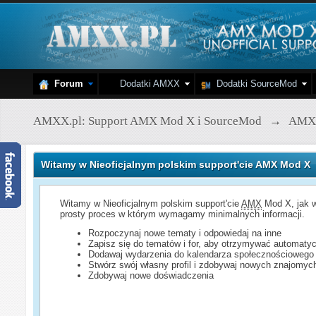
Forum
Dodatki AMXX
Dodatki SourceMod
AMXX.pl: Support AMX Mod X i SourceMod
→
AMX
Witamy w Nieoficjalnym polskim support'cie AMX Mod X
Witamy w Nieoficjalnym polskim support'cie
AMX
Mod X, jak w
prosty proces w którym wymagamy minimalnych informacji.
Rozpoczynaj nowe tematy i odpowiedaj na inne
Zapisz się do tematów i for, aby otrzymywać automatyc
Dodawaj wydarzenia do kalendarza społecznościowego
Stwórz swój własny profil i zdobywaj nowych znajomyc
Zdobywaj nowe doświadczenia