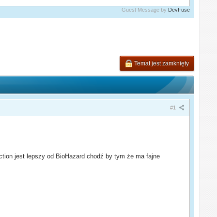
Guest Message by
DevFuse
Temat jest zamknięty
#1
ction jest lepszy od BioHazard chodź by tym że ma fajne