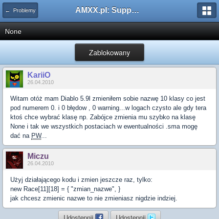
AMXX.pl: Support AMX Mod X i SourceMod
← Problemy
None
Zablokowany
KariiO
26.04.2010
Witam otóż mam Diablo 5.9l zmieniłem sobie nazwę 10 klasy co jest
pod numerem 0. i 0 błędow , 0 warning...w logach czysto ale gdy tera
ktoś chce wybrać klasę np. Zabójce zmienia mu szybko na klasę
None i tak we wszystkich postaciach w ewentualności .sma mogę
dać na
PW
...
Miczu
26.04.2010
Użyj działającego kodu i zmien jeszcze raz, tylko:
new Race[11][18] = { "zmian_nazwe", }
jak chcesz zmienic nazwe to nie zmieniasz nigdzie indziej.
Udostępnij
Udostępnij