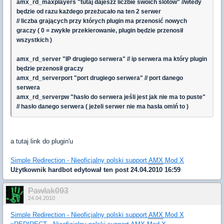
amx_rd_maxplayers "tutaj dajeszz liczbie swoich slotów" //wtedy
będzie od razu każdego przeżucało na ten 2 serwer
// liczba grających przy których plugin ma przenosić nowych
graczy ( 0 = zwykłe przekierowanie, plugin będzie przenosił
wszystkich )
amx_rd_server "IP drugiego serwera" // ip serwera ma który plugin
będzie przenosił graczy
amx_rd_serverport "port drugiego serwera" // port danego
serwera
amx_rd_serverpw "hasło do serwera jeśli jest jak nie ma to puste"
// hasło danego serwera ( jeżeli serwer nie ma hasła omiń to )
a tutaj link do plugin'u
Simple Redirection - Nieoficjalny polski support
AMX
Mod X
Użytkownik
hardbot
edytował ten post 24.04.2010 16:59
Pawlak093
24.04.2010
Simple Redirection - Nieoficjalny polski support
AMX
Mod X