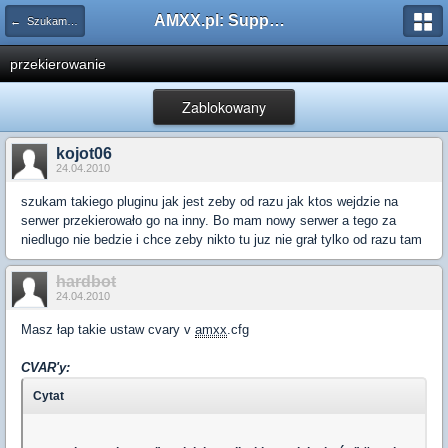
AMXX.pl: Support AMX Mod X i SourceMod
← Szukam pluginu
przekierowanie
Zablokowany
kojot06
24.04.2010
szukam takiego pluginu jak jest zeby od razu jak ktos wejdzie na
serwer przekierowało go na inny. Bo mam nowy serwer a tego za
niedlugo nie bedzie i chce zeby nikto tu juz nie grał tylko od razu tam
hardbot
24.04.2010
Masz łap takie ustaw cvary v
amxx
.cfg
CVAR'y:
Cytat