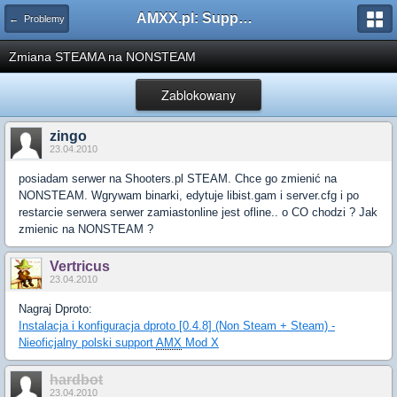
AMXX.pl: Support AMX Mod X i SourceMod
← Problemy
Zmiana STEAMA na NONSTEAM
Zablokowany
zingo
23.04.2010
posiadam serwer na Shooters.pl STEAM. Chce go zmienić na
NONSTEAM. Wgrywam binarki, edytuje libist.gam i server.cfg i po
restarcie serwera serwer zamiastonline jest ofline.. o CO chodzi ? Jak
zmienic na NONSTEAM ?
Vertricus
23.04.2010
Nagraj Dproto:
Instalacja i konfiguracja dproto [0.4.8] (Non Steam + Steam) -
Nieoficjalny polski support
AMX
Mod X
hardbot
23.04.2010