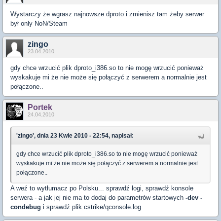
Wystarczy że wgrasz najnowsze dproto i zmienisz tam żeby serwer
był only NoN/Steam
zingo
23.04.2010
gdy chce wrzucić plik dproto_i386.so to nie mogę wrzucić ponieważ
wyskakuje mi że nie może się połączyć z serwerem a normalnie jest
połączone..
Portek
24.04.2010
'zingo', dnia 23 Kwie 2010 - 22:54, napisał:
gdy chce wrzucić plik dproto_i386.so to nie mogę wrzucić ponieważ
wyskakuje mi że nie może się połączyć z serwerem a normalnie jest
połączone..
A weź to wytłumacz po Polsku... sprawdź logi, sprawdź konsole
serwera - a jak jej nie ma to dodaj do parametrów startowych
-dev -
condebug
i sprawdź plik cstrike/qconsole.log