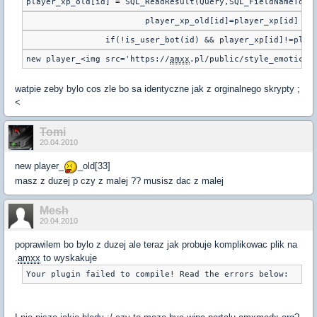
player_xp_old[id] = SQL_ReadResult(Query,SQL_FieldNameToNu
			player_xp_old[id]=player_xp[id]
		if(!is_user_bot(id) && player_xp[id]!=play
new player_<img src='https://
amxx
.pl/public/style_emoticon
watpie zeby bylo cos zle bo sa identyczne jak z orginalnego skrypty ;
<
Tomi
20.04.2010
new player_
_old[33]
masz z duzej p czy z malej ?? musisz dac z malej
Mesh
20.04.2010
poprawilem bo bylo z duzej ale teraz jak probuje komplikowac plik na
.
amxx
to wyskakuje
Your plugin failed to compile! Read the errors below: