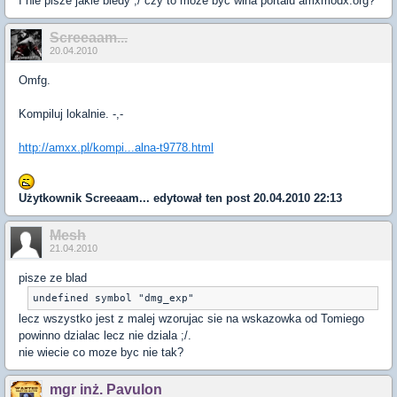
I nie pisze jakie bledy ;/ czy to moze byc wina portalu amxmodx.org?
Screeaam...
20.04.2010
Omfg.
Kompiluj lokalnie. -,-
http://amxx.pl/kompi...alna-t9778.html
Użytkownik
Screeaam...
edytował ten post 20.04.2010 22:13
Mesh
21.04.2010
pisze ze blad
undefined symbol "dmg_exp"
lecz wszystko jest z malej wzorujac sie na wskazowka od Tomiego
powinno dzialac lecz nie dziala ;/.
nie wiecie co moze byc nie tak?
mgr inż. Pavulon