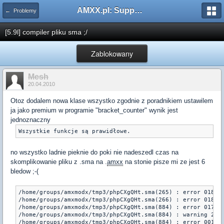
AMXX.pl: Support AMX Mod X i SourceMod
← Problemy
[5.9l] compiler pliku sma ;/
Zablokowany
Mesh
20.04.2010
Otoz dodalem nowa klase wszystko zgodnie z poradnikiem ustawilem
ja jako premium w programie "bracket_counter" wynik jest
jednoznaczny
Wszystkie funkcje są prawidłowe.
no wszystko ladnie pieknie do poki nie nadeszedl czas na
skomplikowanie pliku z .sma na .
amxx
na stonie pisze mi ze jest 6
bledow ;-(
/home/groups/amxmodx/tmp3/phpCXgQHt.sma(265) : error 018: i
/home/groups/amxmodx/tmp3/phpCXgQHt.sma(266) : error 018: i
/home/groups/amxmodx/tmp3/phpCXgQHt.sma(884) : error 017: u
/home/groups/amxmodx/tmp3/phpCXgQHt.sma(884) : warning 215:
/home/groups/amxmodx/tmp3/phpCXgQHt.sma(884) : error 001: e