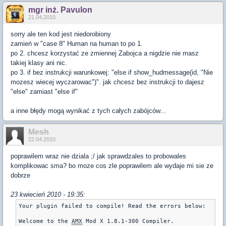
mgr inż. Pavulon
21.04.2010
sorry ale ten kod jest niedorobiony
zamień w "case 8" Human na human to po 1.
po 2. chcesz korzystać ze zmiennej Zabojca a nigdzie nie masz
takiej klasy ani nic.
po 3. if bez instrukcji warunkowej: "else if show_hudmessage(id, "Nie
mozesz wiecej wyczarowac")". jak chcesz bez instrukcji to dajesz
"else" zamiast "else if"
a inne błędy mogą wynikać z tych całych zabójców...
Mesh
22.04.2010
poprawilem wraz nie dziala ;/ jak sprawdzales to probowales
komplikowac sma? bo moze cos zle poprawilem ale wydaje mi sie ze
dobrze
23 kwiecień 2010 - 19:35:
Your plugin failed to compile! Read the errors below:

Welcome to the 
AMX
 Mod X 1.8.1-300 Compiler.
