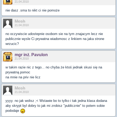
21.04.2010
nie dasz .sma to nikt ci nie pomoże
Mesh
21.04.2010
no oczywiscie udostepnie osobom sie na tym znajacym lecz nie
publicznie wysle Ci prywatna wiadomosc z linkiem na jaka strone
wrzucic?
mgr inż. Pavulon
21.04.2010
w takim razie nic z tego... no chyba że ktoś jednak skusi się na
prywatną pomoc
na mnie na priv nie licz
Mesh
21.04.2010
yyyy. no jak wolisz ;< Wstawie bo to tylko i tak jedna klasa dodana
aby skrypt byl dobry to jak mi zrobisz "publicznie" to potem sobie
pododaje