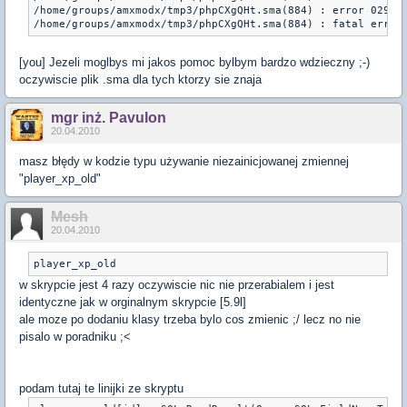
/home/groups/amxmodx/tmp3/phpCXgQHt.sma(884) : error 029: i
/home/groups/amxmodx/tmp3/phpCXgQHt.sma(884) : fatal error
[you] Jezeli moglbys mi jakos pomoc bylbym bardzo wdzieczny ;-)
oczywiscie plik .sma dla tych ktorzy sie znaja
mgr inż. Pavulon
20.04.2010
masz błędy w kodzie typu używanie niezainicjowanej zmiennej
"player_xp_old"
Mesh
20.04.2010
player_xp_old
w skrypcie jest 4 razy oczywiscie nic nie przerabialem i jest
identyczne jak w orginalnym skrypcie [5.9l]
ale moze po dodaniu klasy trzeba bylo cos zmienic ;/ lecz no nie
pisalo w poradniku ;<
podam tutaj te linijki ze skryptu