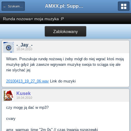
AMXX.pl: Support AMX Mod X i SourceMod
← Szukam pluginu
Runda nozowa+ moja muzyka :P
Zablokowany
-_Jay_-
18.04.2010
Witam. Poszukuje rundę nożową i żeby mógł do niej wgrać ktoś moją
muzykę gdyż jak zawsze wgrywam muzykę swoja to sciąga się ale
nie slychać jej
20100413_19_27_06.wav
Link do muzyki
Kusek
18.04.2010
czy mogę ją dać w mp3?
cvary
amx_warmup_time "2m 0s" // czas trwania rozgrzewki