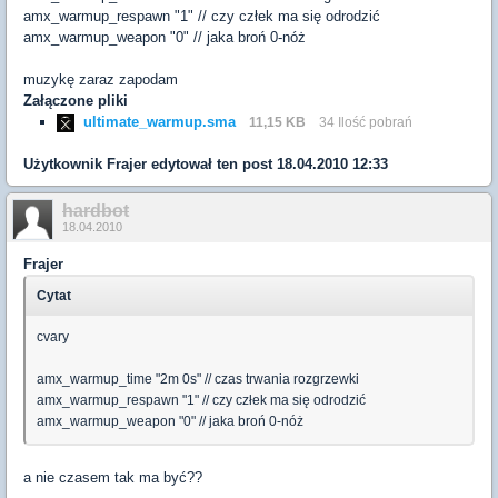
amx_warmup_respawn "1" // czy człek ma się odrodzić
amx_warmup_weapon "0" // jaka broń 0-nóż
muzykę zaraz zapodam
Załączone pliki
ultimate_warmup.sma
11,15 KB
34 Ilość pobrań
Użytkownik
Frajer
edytował ten post 18.04.2010 12:33
hardbot
18.04.2010
Frajer
Cytat
cvary
amx_warmup_time "2m 0s" // czas trwania rozgrzewki
amx_warmup_respawn "1" // czy człek ma się odrodzić
amx_warmup_weapon "0" // jaka broń 0-nóż
a nie czasem tak ma być??