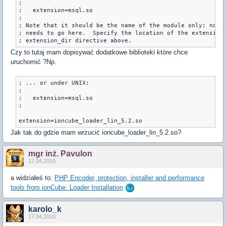
;

;   extension=msql.so

;

; Note that it should be the name of the module only; no di
; needs to go here.  Specify the location of the extension 
Czy to tutaj mam dopisywać dodatkowe biblioteki które chce
uruchomić ?Np.
; ... or under UNIX:

;

;   extension=msql.so

;

extension=ioncube_loader_lin_5.2.so
Jak tak do gdzie mam wrzucić ioncube_loader_lin_5.2.so?
mgr inż. Pavulon
17.04.2010
a widziałeś to:
PHP Encoder, protection, installer and performance
tools from ionCube: Loader Installation
karolo_k
17.04.2010