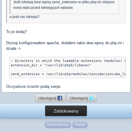
Jeśli istnieją inne wpisy zend_extension w pliku php.ini miejsce
nowy wpis przed istniejących wpisów.
a jesli nie istnieja?
To je dodaj?
Dzisiaj konfigurowałem apache, dodałem takie dwa wpisy do php.ini i
działa ->
; Directory in which the loadable extensions (modules) resi
extension_dir = "/usr/lib/php5/libexec"

zend_extension = /usr/lib/php/modules/ioncube/ioncube_load
Oczywiście ścieżki podaj swoje.
Udostępnij
Udostępnij
Zablokowany
Pełna wersja
Polski