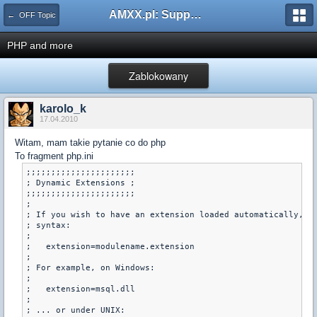
AMXX.pl: Support AMX Mod X i SourceMod
← OFF Topic
PHP and more
Zablokowany
karolo_k
17.04.2010
Witam, mam takie pytanie co do php
To fragment php.ini
;;;;;;;;;;;;;;;;;;;;;;

; Dynamic Extensions ;

;;;;;;;;;;;;;;;;;;;;;;

;

; If you wish to have an extension loaded automatically, us
; syntax:

;

;   extension=modulename.extension

;

; For example, on Windows:

;

;   extension=msql.dll

;

; ... or under UNIX:
