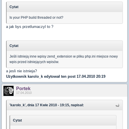
Cytat
Is your PHP build threaded or not?
a jak bys przetlumaczyl to ?
Cytat
Jeśli istnieją inne wpisy zend_extension w pliku php.ini miejsce nowy
wpis przed istniejących wpisów.
a jesli nie istnieja?
Użytkownik
karolo_k
edytował ten post 17.04.2010 20:19
Portek
17.04.2010
'karolo_k', dnia 17 Kwie 2010 - 19:15, napisał:
Cytat