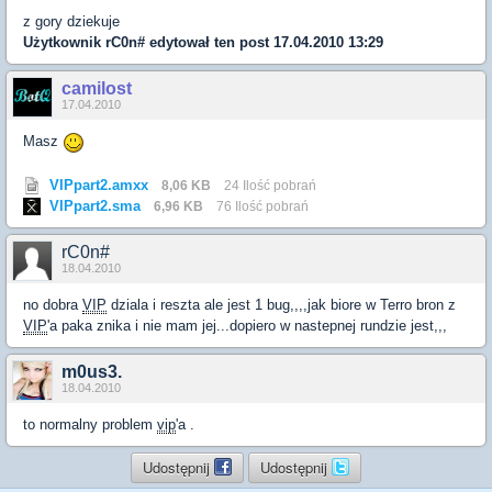
z gory dziekuje
Użytkownik
rC0n#
edytował ten post 17.04.2010 13:29
camilost
17.04.2010
Masz
VIPpart2.amxx
8,06 KB
24 Ilość pobrań
VIPpart2.sma
6,96 KB
76 Ilość pobrań
rC0n#
18.04.2010
no dobra
VIP
dziala i reszta ale jest 1 bug,,,,jak biore w Terro bron z
VIP
'a paka znika i nie mam jej...dopiero w nastepnej rundzie jest,,,
m0us3.
18.04.2010
to normalny problem
vip
'a .
Udostępnij
Udostępnij