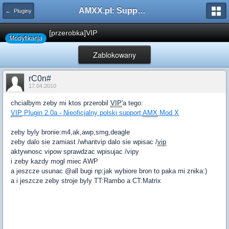
AMXX.pl: Support AMX Mod X i SourceMod
← Pluginy
[przerobka]VIP
Modyfikacja
Zablokowany
rC0n#
17.04.2010
chcialbym zeby mi ktos przerobil
VIP
'a tego:
VIP
Plugin 2.0a - Nieoficjalny polski support
AMX
Mod X
zeby byly bronie:m4,ak,awp,smg,deagle
zeby dalo sie zamiast /whantvip dalo sie wpisac /
vip
aktywnosc vipow sprawdzac wpisujac /vipy
i zeby kazdy mogl miec AWP
a jeszcze usunac @all bugi np:jak wybiore bron to paka mi znika:)
a i jeszcze zeby stroje byly TT:Rambo a CT:Matrix