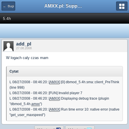
AMXX.pl: Support AMX Mod X i SourceMod
← Bugi
5.4h
add_pl
27.08.2008
W logach caly czas mam
Cytat
L 08/27/2008 - 08:46:20: [
AMXX
] [0] dbmod_5.4h.sma::client_PreThink
(line 998)
L 08/27/2008 - 08:46:20: [FUN] Invalid player 7
L 08/27/2008 - 08:46:20: [
AMXX
] Displaying debug trace (plugin
"dbmod_5.4h.
amxx
")
L 08/27/2008 - 08:46:20: [
AMXX
] Run time error 10: native error (native
"get_user_maxspeed")