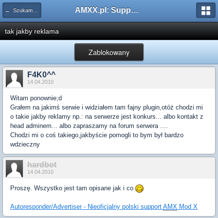
AMXX.pl: Support AMX Mod X i SourceMod
← Szukam pluginu
tak jakby reklama
Zablokowany
F4K0^^
14.04.2010
Witam ponownie;d
Grałem na jakimś serwie i widziałem tam fajny plugin,otóż chodzi mi
o takie jakby reklamy np.: na serwerze jest konkurs... albo kontakt z
head adminem... albo zapraszamy na forum serwera ....
Chodzi mi o coś takiego,jakbyście pomogli to bym był bardzo
wdzieczny
hardbot
14.04.2010
Proszę. Wszystko jest tam opisane jak i co
Autoresponder/Advertiser - Nieoficjalny polski support
AMX
Mod X