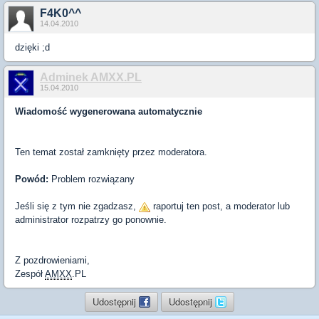
F4K0^^
14.04.2010
dzięki ;d
Adminek AMXX.PL
15.04.2010
Wiadomość wygenerowana automatycznie
Ten temat został zamknięty przez moderatora.
Powód:
Problem rozwiązany
Jeśli się z tym nie zgadzasz,
raportuj ten post, a moderator lub
administrator rozpatrzy go ponownie.
Z pozdrowieniami,
Zespół
AMXX
.PL
Udostępnij
Udostępnij